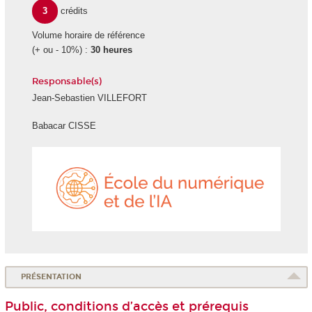
3
crédits
Volume horaire de référence
(+ ou - 10%) :
30 heures
Responsable(s)
Jean-Sebastien VILLEFORT
Babacar CISSE
École
du
numéri
et
de
l'IA
PRÉSENTATION
Public, conditions d’accès et prérequis