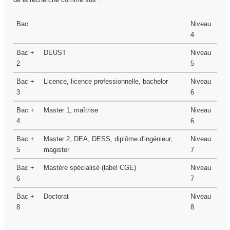
Bac
Niveau
4
Bac +
DEUST
Niveau
2
5
Bac +
Licence, licence professionnelle, bachelor
Niveau
3
6
Bac +
Master 1, maîtrise
Niveau
4
6
Bac +
Master 2, DEA, DESS, diplôme d'ingénieur,
Niveau
5
magister
7
Bac +
Mastère spécialisé (label CGE)
Niveau
6
7
Bac +
Doctorat
Niveau
8
8