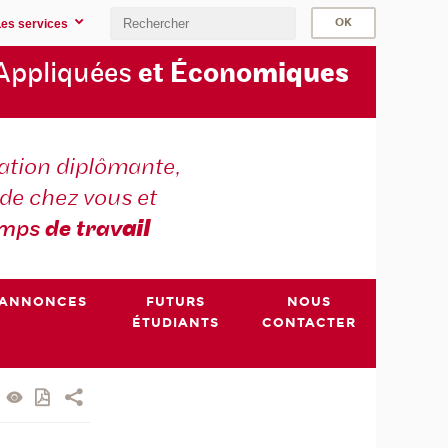
Les services
Appliquées
et Écono
miques
tion diplômante,
de chez vous et
emps
de trav
ail
ANNONCES
FUTURS
NOUS
ÉTUDIANTS
CONTACTER