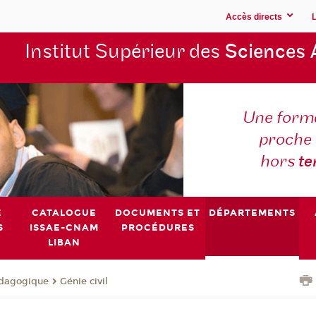
Accès directs
Institut Supérieur des
Sciences 
Une forma
proche 
hors
t
E
CATALOGUE
DOCUMENTS ET
DÉPARTEMENTS
S
ISSAE-CNAM
PROCÉDURES
LIBAN
dagogique
Génie civil