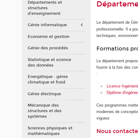
Départemen
Départements et
structures
d'enseignement
Le département de Géni
Génie informatique
professionnelle. Il a p
techniques, environnem
Economie et gestion
Formations pr
Génie des procédés
Statistique et science
Le département propos
des données
fournir à la fois des 
:
Energétique : génie
climatique et froid
Licence Ingénier
Diplôme d'ingénie
Génie électrique
Ces programmes mettent
Mécanique des
structures et des
modernes de conception
systèmes
vigueur.
Sciences physiques et
Nous contacte
mathématiques