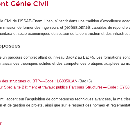
t Génie Civil
e Civil de l’ISSAE-Cnam Liban, s’inscrit dans une tradition d’excellence aca
professionnels
our mission de former des ingénieurs et
capables de répondre a
entaux et socio-économiques du secteur de la construction et des infrastruct
oposées
e un parcours complet allant du niveau Bac+2 au Bac+5. Les formations son
connaissances théoriques solides et des compétences pratiques adaptées au ma
ie des structures du BTP----Code : LG03501A*
- (Bac+3)
ur Spécialité Bâtiment et travaux publics Parcours Structures----Code : CYC
 l’accent sur l’acquisition de compétences techniques avancées, la maîtrise
 et de gestion de projets, ainsi que sur le respect des normes et réglementa
r