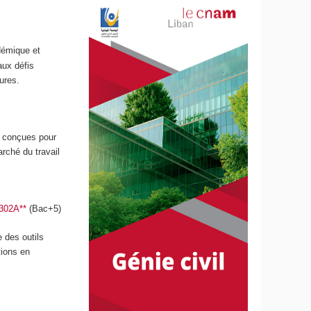
démique et
ux défis
ures.
t conçues pour
rché du travail
8302A**
(Bac+5)
 des outils
tions en