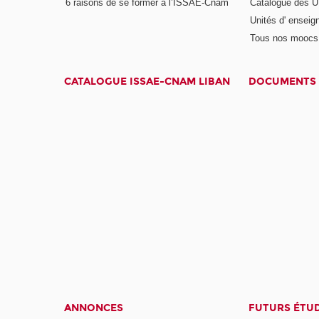
6 raisons de se former à l’ISSAE-Cnam
Catalogue des UE
Unités d' enseig
Tous nos moocs
CATALOGUE ISSAE-CNAM LIBAN
DOCUMENTS 
ANNONCES
FUTURS ÉTU