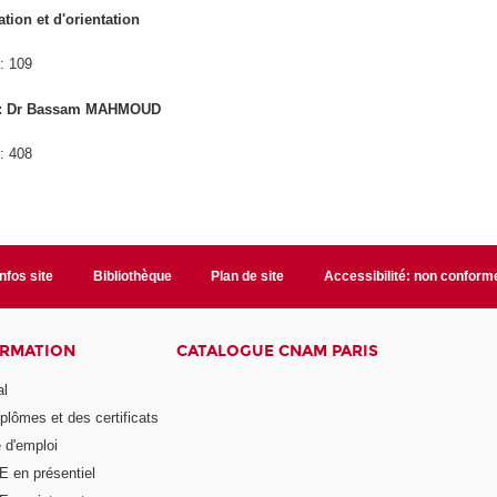
ion et d'orientation
: 109
t : Dr Bassam MAHMOUD
: 408
Infos site
Bibliothèque
Plan de site
Accessibilité: non conform
ORMATION
CATALOGUE CNAM PARIS
al
plômes et des certificats
 d'emploi
E en présentiel