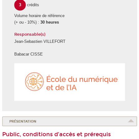
3
crédits
Volume horaire de référence
(+ ou - 10%) :
30 heures
Responsable(s)
Jean-Sebastien VILLEFORT
Babacar CISSE
École
du
numéri
et
de
l'IA
PRÉSENTATION
Public, conditions d’accès et prérequis