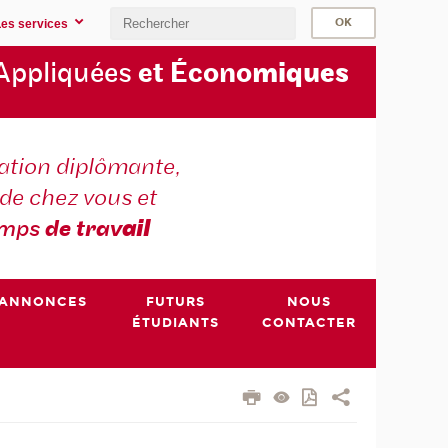
Les services
Appliquées
et Écono
miques
tion diplômante,
de chez vous et
emps
de trav
ail
ANNONCES
FUTURS
NOUS
ÉTUDIANTS
CONTACTER