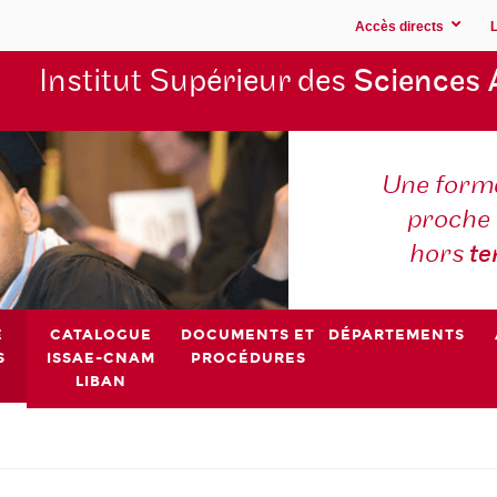
Accès directs
Institut Supérieur des
Sciences 
Une forma
proche 
hors
t
E
CATALOGUE
DOCUMENTS ET
DÉPARTEMENTS
S
ISSAE-CNAM
PROCÉDURES
LIBAN