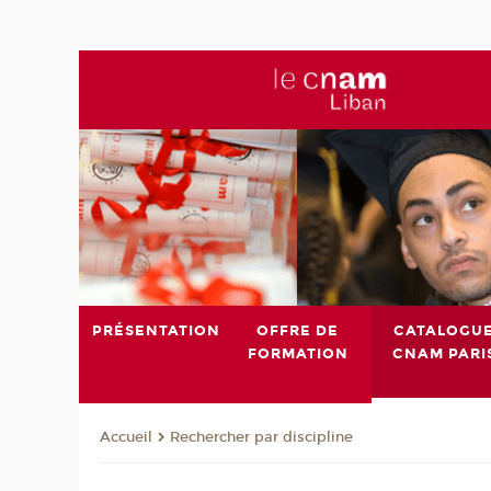
PRÉSENTATION
OFFRE DE
CATALOGU
FORMATION
CNAM PARI
Rechercher par discipline
Accueil