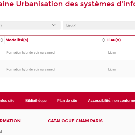
ine Urbanisation des systèmes d'in
Modalité(s)
Lieu(x)
Formation hybride soir ou samedi
Liban
Formation hybride soir ou samedi
Liban
Infos site
Bibliothèque
Plan de site
Accessibilité: non conform
ORMATION
CATALOGUE CNAM PARIS
al