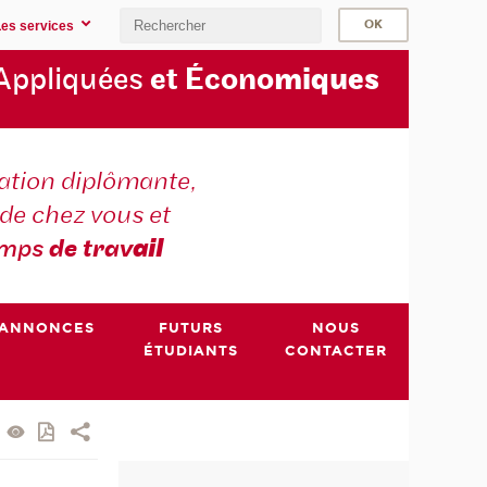
Les services
Appliquées
et Écono
miques
tion diplômante,
de chez vous et
emps
de trav
ail
ANNONCES
FUTURS
NOUS
ÉTUDIANTS
CONTACTER