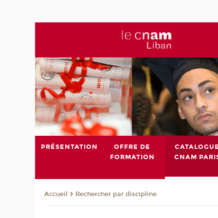
PRÉSENTATION
OFFRE DE
CATALOGU
FORMATION
CNAM PARI
Rechercher par discipline
Accueil