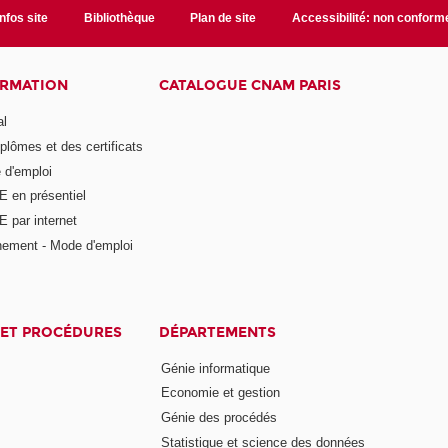
Infos site
Bibliothèque
Plan de site
Accessibilité: non conform
ORMATION
CATALOGUE CNAM PARIS
al
plômes et des certificats
 d'emploi
E en présentiel
 par internet
nement - Mode d'emploi
ET PROCÉDURES
DÉPARTEMENTS
Génie informatique
Economie et gestion
Génie des procédés
Statistique et science des données