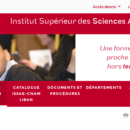
Accès directs
Institut Supérieur des
Sciences 
Une forma
proche 
hors
t
E
CATALOGUE
DOCUMENTS ET
DÉPARTEMENTS
S
ISSAE-CNAM
PROCÉDURES
LIBAN