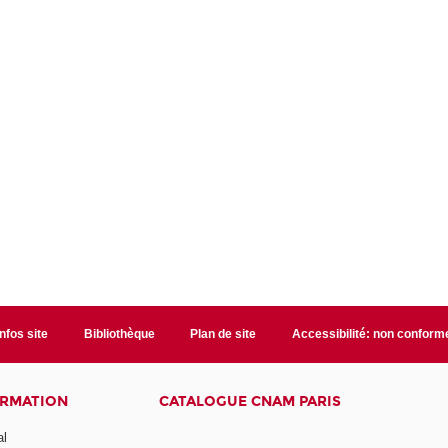
Infos site
Bibliothèque
Plan de site
Accessibilité: non conform
ORMATION
CATALOGUE CNAM PARIS
al