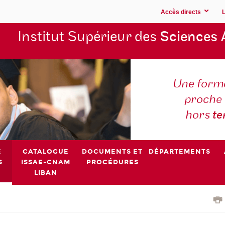
Accès directs
Institut Supérieur des
Sciences 
Une forma
proche 
hors
t
E
CATALOGUE
DOCUMENTS ET
DÉPARTEMENTS
S
ISSAE-CNAM
PROCÉDURES
LIBAN