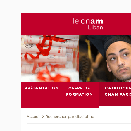
PRÉSENTATION
OFFRE DE
CATALOGU
FORMATION
CNAM PARI
Rechercher par discipline
Accueil