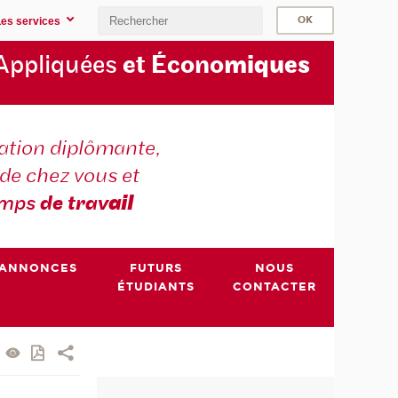
Les services
Appliquées
et Écono
miques
tion diplômante,
de chez vous et
emps
de trav
ail
ANNONCES
FUTURS
NOUS
ÉTUDIANTS
CONTACTER