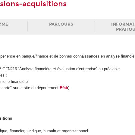
usions-acquisitions
MME
PARCOURS
INFORMAT
PRATIQ
xpérience en banque/finance et de bonnes connaissances en analyse financièr
UE GFN216 “Analyse financière et évaluation d'entreprise” au préalable.
tes :
nierie financière
a carte" sur le site du département
Efab
).
sitions
que, financier, juridique, humain et organisationnel