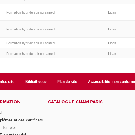
Formation hybride soir ou samedi
Liban
Formation hybride soir ou samedi
Liban
Formation hybride soir ou samedi
Liban
Formation hybride soir ou samedi
Liban
Infos site
Bibliothèque
Plan de site
Accessibilité: non conform
ORMATION
CATALOGUE CNAM PARIS
al
plômes et des certificats
 d'emploi