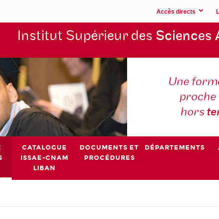
Accès directs
Institut Supérieur des
Sciences 
Une forma
proche 
hors
t
E
CATALOGUE
DOCUMENTS ET
DÉPARTEMENTS
S
ISSAE-CNAM
PROCÉDURES
LIBAN