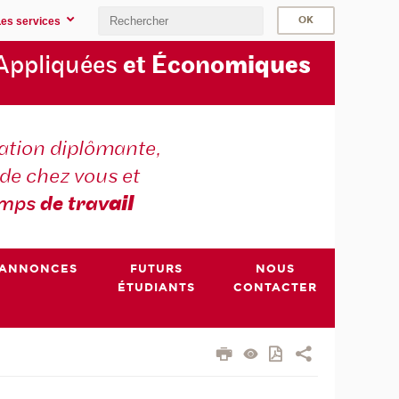
Les services
Appliquées
et Écono
miques
tion diplômante,
de chez vous et
emps
de trav
ail
ANNONCES
FUTURS
NOUS
ÉTUDIANTS
CONTACTER