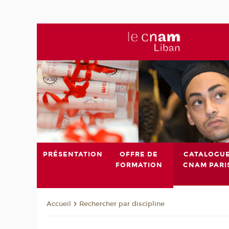
PRÉSENTATION
OFFRE DE
CATALOGU
FORMATION
CNAM PARI
Rechercher par discipline
Accueil