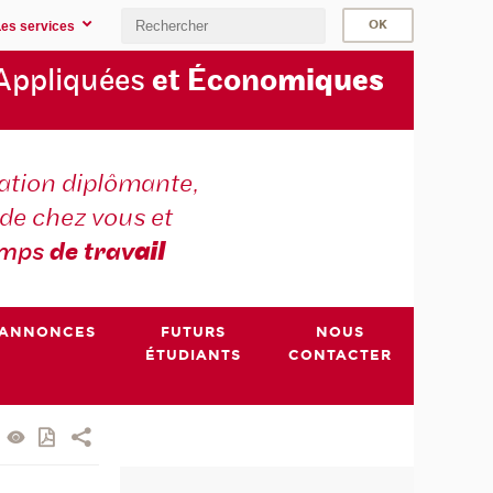
Les services
Appliquées
et Écono
miques
tion diplômante,
de chez vous et
emps
de trav
ail
ANNONCES
FUTURS
NOUS
ÉTUDIANTS
CONTACTER