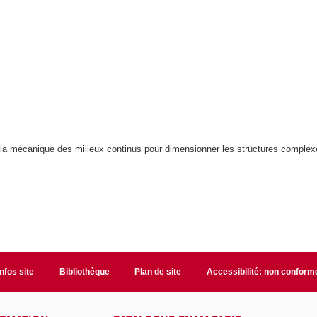
de la mécanique des milieux continus pour dimensionner les structures comple
Infos site
Bibliothèque
Plan de site
Accessibilité: non conform