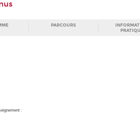
inus
MME
PARCOURS
INFORMAT
PRATIQ
nseignement :