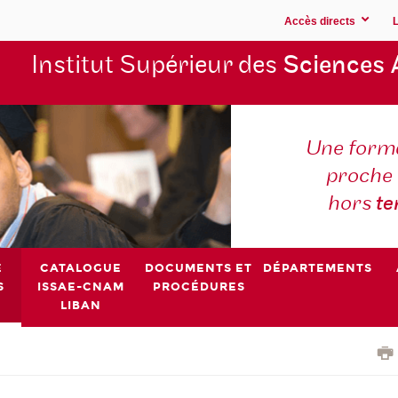
Accès directs
Institut Supérieur des
Sciences 
Une forma
proche 
hors
t
E
CATALOGUE
DOCUMENTS ET
DÉPARTEMENTS
S
ISSAE-CNAM
PROCÉDURES
LIBAN