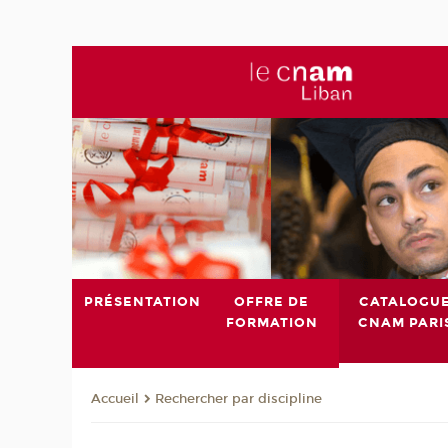
PRÉSENTATION
OFFRE DE
CATALOGU
FORMATION
CNAM PARI
Rechercher par discipline
Accueil