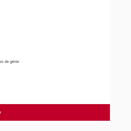
xes de génie
e