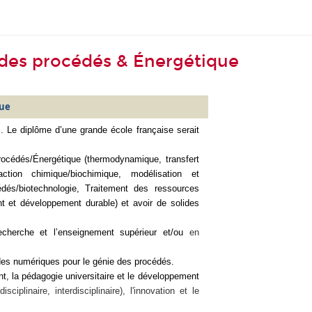
 des procédés & Énergétique
que
. Le diplôme d’une grande école française serait
rocédés/Énergétique (thermodynamique, transfert
tion chimique/biochimique, modélisation et
édés/
b
iotechnologie, Traitement des ressources
t et développement durable) et avoir de solides
echerche et l’enseignement supérieur et/ou
en
es numériques pour le génie des procédés.
nt, la pédagogie universitaire et le développement
sciplinaire, interdisciplinaire), l'innovation et le