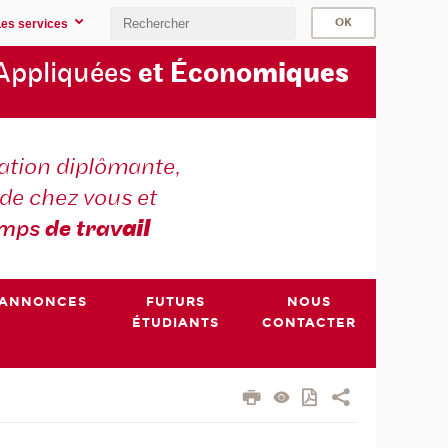
Les services
Appliquées
et Écono
miques
tion diplômante,
de chez vous et
emps
de trav
ail
ANNONCES
FUTURS
NOUS
ÉTUDIANTS
CONTACTER