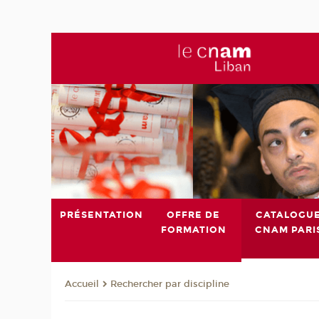
PRÉSENTATION
OFFRE DE
CATALOGU
FORMATION
CNAM PARI
Rechercher par discipline
Accueil