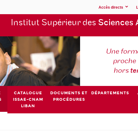
Accès directs
Institut Supérieur des
Sciences 
Une forma
proche 
hors
t
E
CATALOGUE
DOCUMENTS ET
DÉPARTEMENTS
S
ISSAE-CNAM
PROCÉDURES
LIBAN