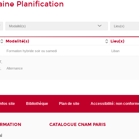
ine Planification
Modalité(s)
Lieu(x)
Formation hybride soir ou samedi
Liban
T,
,
Alternance
Infos site
Bibliothèque
Plan de site
Accessibilité: non conform
ORMATION
CATALOGUE CNAM PARIS
al