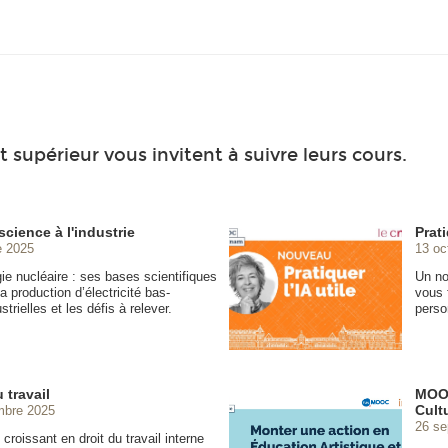
 supérieur vous invitent à suivre leurs cours.
science à l'industrie
Prati
e 2025
13 oc
gie nucléaire : ses bases scientifiques
Un no
a production d’électricité bas-
vous 
trielles et les défis à relever.
perso
 travail
MOOC
Cultu
mbre 2025
26 se
croissant en droit du travail interne