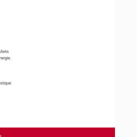
sferts
nergie.
ustique
e