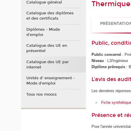
Thermique,
Catalogue général
Catalogue des diplômes
et des certificats
PRÉSENTATIO
Diplômes - Mode
d'emploi
Public, conditi
Catalogue des UE en
présentiel
Public concerné
: Prof
Niveau
: L3/Ingénieur
Catalogue des UE par
Diplôme prérequis
: 
internet
Unités d' enseignement -
L'avis des audi
Mode d'emploi
Les dernières réponses
Tous nos moocs
Fiche synthétiqu
Présence et r
Pour l'année universita