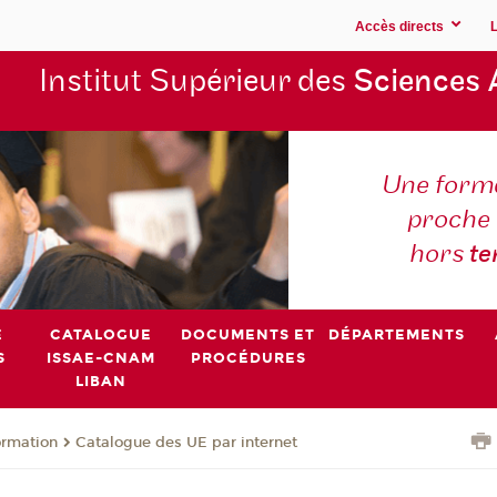
Accès directs
Institut Supérieur des
Sciences 
Une forma
proche 
hors
t
E
CATALOGUE
DOCUMENTS ET
DÉPARTEMENTS
S
ISSAE-CNAM
PROCÉDURES
LIBAN
ormation
Catalogue des UE par internet