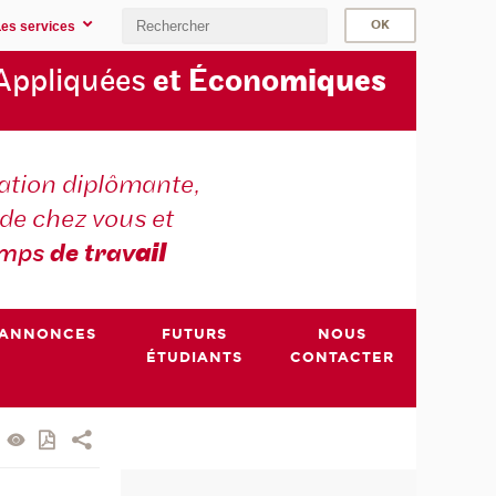
Les services
Appliquées
et Écono
miques
tion diplômante,
de chez vous et
emps
de trav
ail
ANNONCES
FUTURS
NOUS
ÉTUDIANTS
CONTACTER