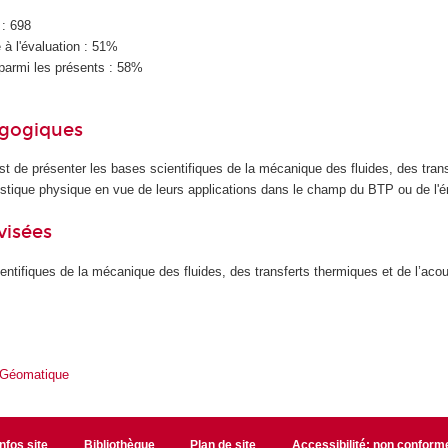
 : 698
à l'évaluation : 51%
parmi les présents : 58%
agogiques
est de présenter les bases scientifiques de la mécanique des fluides, des tran
ustique physique en vue de leurs applications dans le champ du BTP ou de l'é
visées
entifiques de la mécanique des fluides, des transferts thermiques et de l’aco
 Géomatique
Infos site
Bibliothèque
Plan de site
Accessibilité: non conform