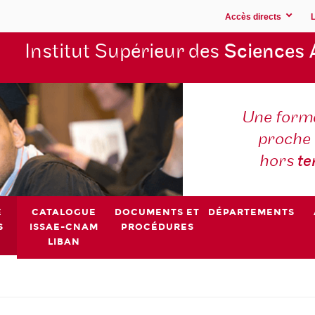
Accès directs
Institut Supérieur des
Sciences 
Une forma
proche 
hors
t
E
CATALOGUE
DOCUMENTS ET
DÉPARTEMENTS
S
ISSAE-CNAM
PROCÉDURES
LIBAN