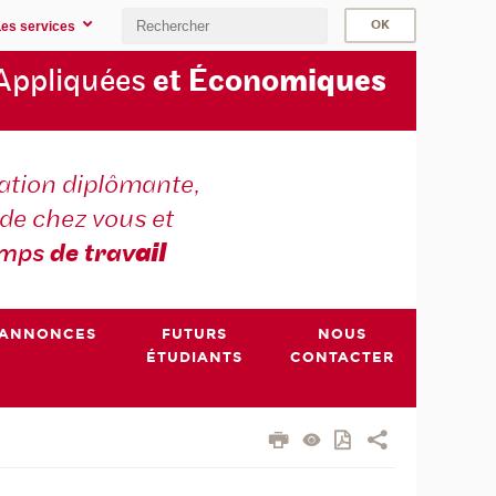
Les services
Appliquées
et Écono
miques
tion diplômante,
de chez vous et
emps
de trav
ail
ANNONCES
FUTURS
NOUS
ÉTUDIANTS
CONTACTER