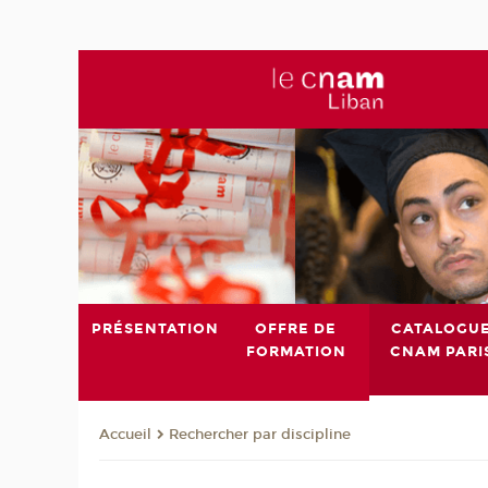
PRÉSENTATION
OFFRE DE
CATALOGU
FORMATION
CNAM PARI
Rechercher par discipline
Accueil