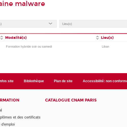
aine malware
Modalité(s)
Lieu(x)
Formation hybride soir ou samedi
Liban
Infos site
Bibliothèque
Plan de site
Accessibilité: non conform
ORMATION
CATALOGUE CNAM PARIS
al
plômes et des certificats
 d'emploi