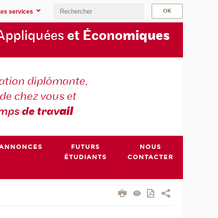
Les services
Appliquées
et Écono
miques
tion diplômante,
de chez vous et
emps
de trav
ail
ANNONCES
FUTURS
NOUS
ÉTUDIANTS
CONTACTER