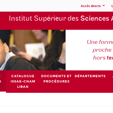
Accès directs
Institut Supérieur des
Sciences 
Une forma
proche 
hors
t
E
CATALOGUE
DOCUMENTS ET
DÉPARTEMENTS
S
ISSAE-CNAM
PROCÉDURES
LIBAN