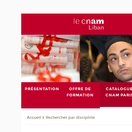
PRÉSENTATION
OFFRE DE
CATALOGU
FORMATION
CNAM PARI
Rechercher par discipline
Accueil