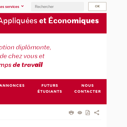
Les services
Appliquées
et Écono
miques
tion diplômante,
de chez vous et
emps
de trav
ail
ANNONCES
FUTURS
NOUS
ÉTUDIANTS
CONTACTER