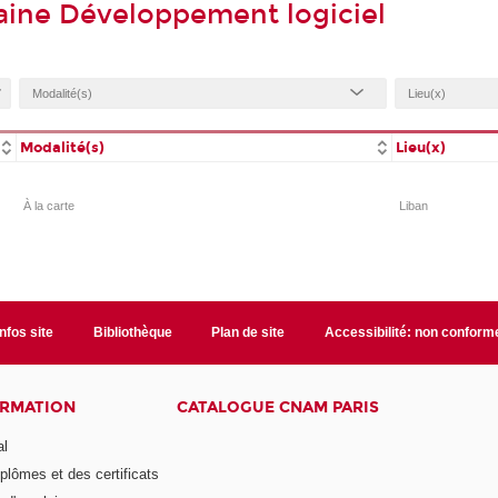
aine Développement logiciel
Modalité(s)
Lieu(x)
À la carte
Liban
Infos site
Bibliothèque
Plan de site
Accessibilité: non conform
ORMATION
CATALOGUE CNAM PARIS
al
plômes et des certificats