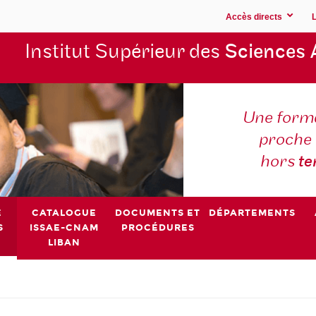
Accès directs
Institut Supérieur des
Sciences 
Une forma
proche 
hors
t
E
CATALOGUE
DOCUMENTS ET
DÉPARTEMENTS
S
ISSAE-CNAM
PROCÉDURES
LIBAN