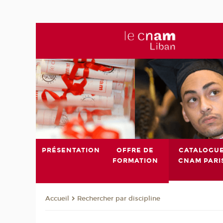
PRÉSENTATION
OFFRE DE
CATALOGU
FORMATION
CNAM PARI
Rechercher par discipline
Accueil