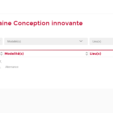
aine Conception innovante
Modalité(s)
Lieu(x)
T,
,
Alternance