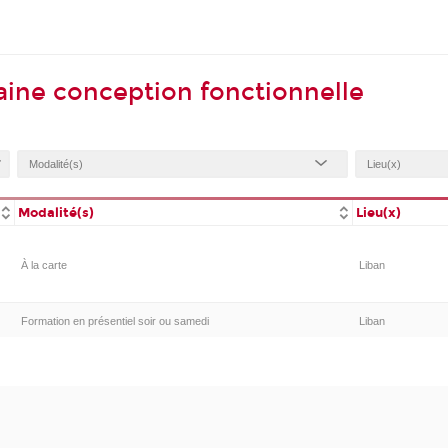
ine conception fonctionnelle
Modalité(s)
Lieu(x)
À la carte
Liban
Formation en présentiel soir ou samedi
Liban