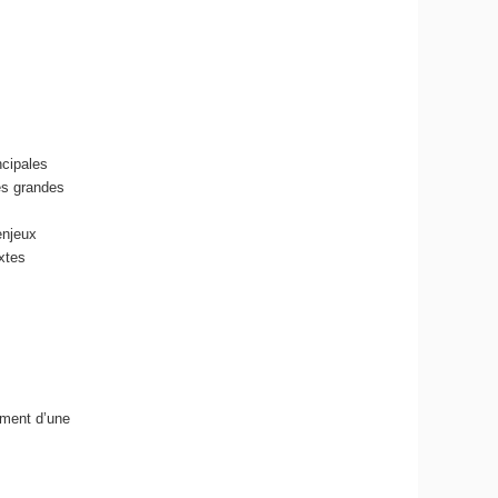
ncipales
des grandes
enjeux
xtes
ement d’une