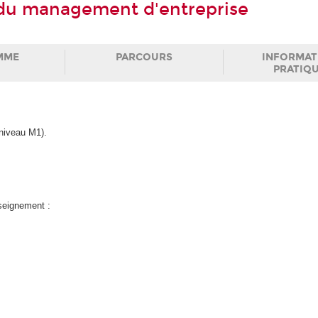
s du management d'entreprise
MME
PARCOURS
INFORMAT
PRATIQ
niveau M1).
nseignement :