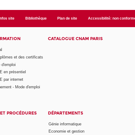
Infos site
Bibliothèque
Plan de site
Accessibilité: non conform
ORMATION
CATALOGUE CNAM PARIS
al
plômes et des certificats
 d'emploi
E en présentiel
 par internet
nement - Mode d'emploi
ET PROCÉDURES
DÉPARTEMENTS
Génie informatique
Economie et gestion