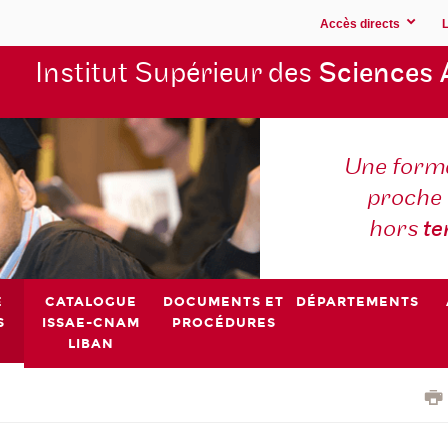
Accès directs
Institut Supérieur des
Sciences 
Une forma
proche 
hors
t
E
CATALOGUE
DOCUMENTS ET
DÉPARTEMENTS
S
ISSAE-CNAM
PROCÉDURES
LIBAN