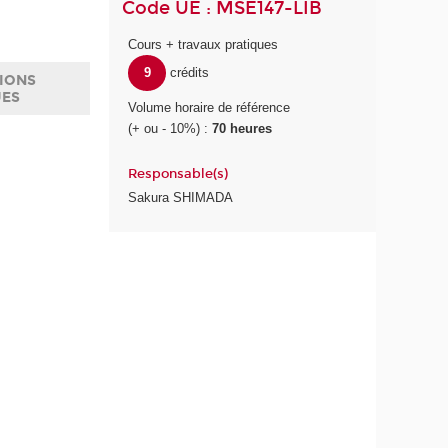
Code UE : MSE147-LIB
Cours + travaux pratiques
9
crédits
IONS
UES
Volume horaire de référence
(+ ou - 10%) :
70 heures
Responsable(s)
Sakura SHIMADA