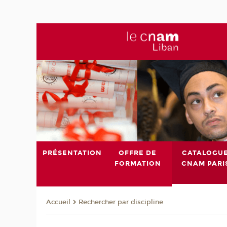
PRÉSENTATION
OFFRE DE
CATALOGU
FORMATION
CNAM PARI
Rechercher par discipline
Accueil