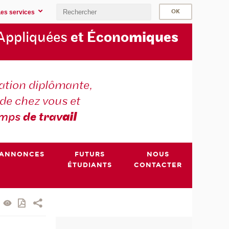
Les services
Appliquées
et Écono
miques
tion diplômante,
de chez vous et
emps
de trav
ail
ANNONCES
FUTURS
NOUS
ÉTUDIANTS
CONTACTER