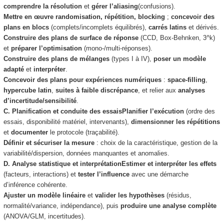
comprendre la résolution
et
gérer l’aliasing
(confusions).
Mettre en œuvre randomisation, répétition, blocking
;
concevoir des
plans en blocs
(complets/incomplets équilibrés),
carrés latins
et dérivés.
Construire des plans de surface de réponse
(CCD, Box-Behnken, 3^k)
et
préparer l’optimisation
(mono-/multi-réponses).
Construire des plans de mélanges
(types I à IV),
poser un modèle
adapté
et
interpréter
.
Concevoir des plans pour expériences numériques
:
space-filling
,
hypercube latin
,
suites à faible discrépance
, et relier aux
analyses
d’incertitude/sensibilité
.
C. Planification et conduite des essais
Planifier l’exécution
(ordre des
essais, disponibilité matériel, intervenants),
dimensionner les répétitions
et
documenter
le protocole (traçabilité).
Définir et sécuriser la mesure
: choix de la caractéristique, gestion de la
variabilité/dispersion, données manquantes et anomalies.
D. Analyse statistique et interprétation
Estimer et interpréter les effets
(facteurs, interactions) et
tester l’influence
avec une démarche
d’inférence cohérente.
Ajuster un modèle linéaire
et
valider les hypothèses
(résidus,
normalité/variance, indépendance), puis
produire une analyse complète
(ANOVA/GLM, incertitudes).