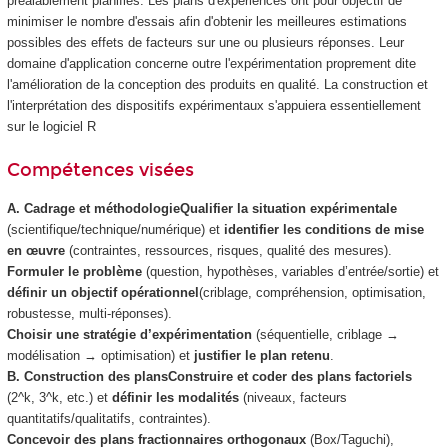
préalablement planifiés. Les plans d'expériences ont pour objectif de
minimiser le nombre d'essais afin d'obtenir les meilleures estimations
possibles des effets de facteurs sur une ou plusieurs réponses. Leur
domaine d'application concerne outre l'expérimentation proprement dite
l'amélioration de la conception des produits en qualité. La construction et
l'interprétation des dispositifs expérimentaux s'appuiera essentiellement
sur le logiciel R
Compétences visées
A. Cadrage et méthodologie
Qualifier la situation expérimentale
(scientifique/technique/numérique) et
identifier les conditions de mise
en œuvre
(contraintes, ressources, risques, qualité des mesures).
Formuler le problème
(question, hypothèses, variables d’entrée/sortie) et
définir un objectif opérationnel
(criblage, compréhension, optimisation,
robustesse, multi-réponses).
Choisir une stratégie d’expérimentation
(séquentielle, criblage →
modélisation → optimisation) et
justifier le plan retenu
.
B. Construction des plans
Construire et coder des plans factoriels
(2^k, 3^k, etc.) et
définir les modalités
(niveaux, facteurs
quantitatifs/qualitatifs, contraintes).
Concevoir des plans fractionnaires orthogonaux
(Box/Taguchi),