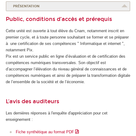
o
PRÉSENTATION
l
Public, conditions d’accès et prérequis
e
d
Cette unité est ouverte à tout élève du Cnam, notamment inscrit en
u
premier cycle, et à toute personne souhaitant se former et se préparer
n
à une certification de ses compétences " Informatique et internet ",
u
notamment Pix.
m
Pix est un service public en ligne d’évaluation et de certification des
é
compétences numériques transversales. Son objectif est
r
d’accompagner l’élévation du niveau général de connaissances et de
i
compétences numériques et ainsi de préparer la transformation digitale
q
de l’ensemble de la société et de l’économie.
u
e
e
L'avis des auditeurs
t
d
Les dernières réponses à l'enquête d'appréciation pour cet
e
enseignement :
l
'
Fiche synthétique au format PDF
I