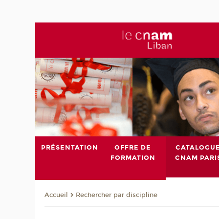
PRÉSENTATION
OFFRE DE
CATALOGU
FORMATION
CNAM PARI
Rechercher par discipline
Accueil