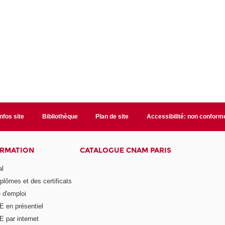
Infos site
Bibliothèque
Plan de site
Accessibilité: non conform
ORMATION
CATALOGUE CNAM PARIS
al
plômes et des certificats
 d'emploi
E en présentiel
 par internet