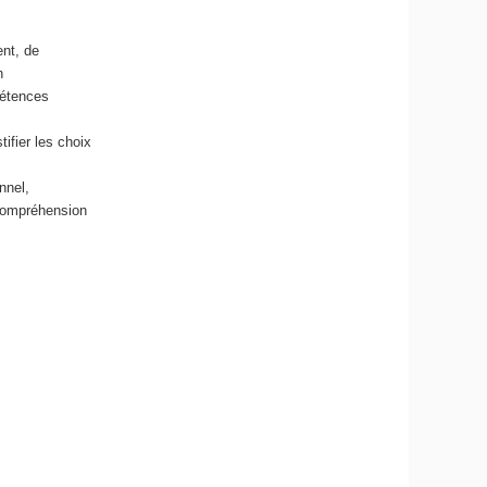
nt, de
n
pétences
ifier les choix
nnel,
 compréhension