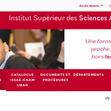
Accès directs
Institut Supérieur des
Sciences 
Une forma
proche 
hors
t
E
CATALOGUE
DOCUMENTS ET
DÉPARTEMENTS
S
ISSAE-CNAM
PROCÉDURES
LIBAN