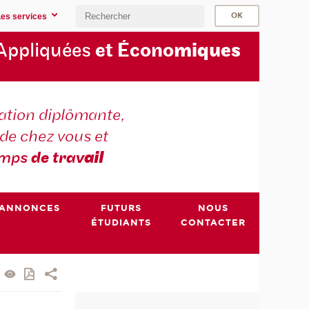
Les services
Appliquées
et Écono
miques
tion diplômante,
de chez vous et
emps
de trav
ail
ANNONCES
FUTURS
NOUS
ÉTUDIANTS
CONTACTER