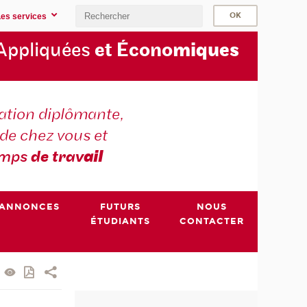
Les services
Appliquées
et Écono
miques
tion diplômante,
de chez vous et
emps
de trav
ail
ANNONCES
FUTURS
NOUS
ÉTUDIANTS
CONTACTER