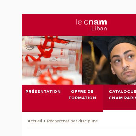
PRÉSENTATION
OFFRE DE
CATALOGU
FORMATION
CNAM PARI
Rechercher par discipline
Accueil