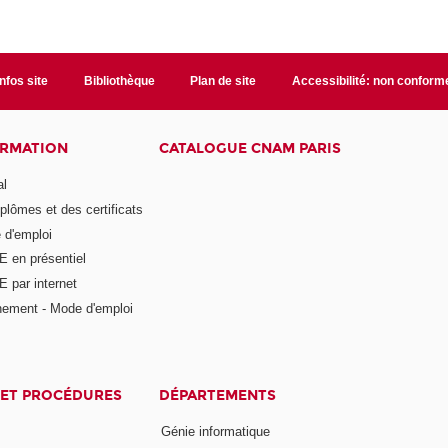
Infos site
Bibliothèque
Plan de site
Accessibilité: non conform
ORMATION
CATALOGUE CNAM PARIS
al
plômes et des certificats
 d'emploi
E en présentiel
 par internet
nement - Mode d'emploi
ET PROCÉDURES
DÉPARTEMENTS
Génie informatique