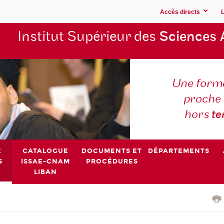
Accès directs
Institut Supérieur des
Sciences 
Une forma
proche 
hors
t
E
CATALOGUE
DOCUMENTS ET
DÉPARTEMENTS
S
ISSAE-CNAM
PROCÉDURES
LIBAN