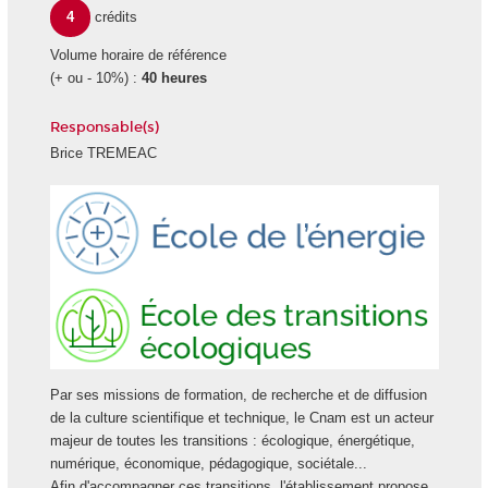
4
crédits
Volume horaire de référence
(+ ou - 10%) :
40 heures
Responsable(s)
Brice TREMEAC
Ecole
Ecole
Energie
des
transiti
écologi
Par ses missions de formation, de recherche et de diffusion
de la culture scientifique et technique, le Cnam est un acteur
majeur de toutes les transitions : écologique, énergétique,
numérique, économique, pédagogique, sociétale...
Afin d'accompagner ces transitions, l'établissement propose