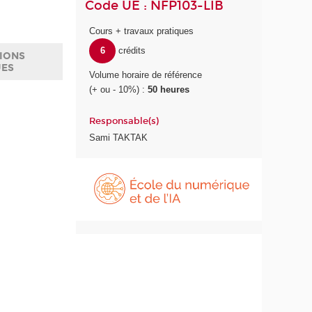
Code UE : NFP103-LIB
Cours + travaux pratiques
6
crédits
IONS
UES
Volume horaire de référence
(+ ou - 10%) :
50 heures
Responsable(s)
Sami TAKTAK
É
c
o
l
e
d
u
n
u
m
é