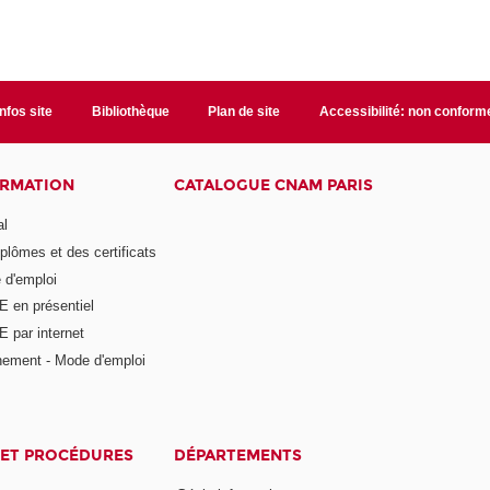
Infos site
Bibliothèque
Plan de site
Accessibilité: non conform
ORMATION
CATALOGUE CNAM PARIS
al
plômes et des certificats
 d'emploi
E en présentiel
 par internet
nement - Mode d'emploi
ET PROCÉDURES
DÉPARTEMENTS