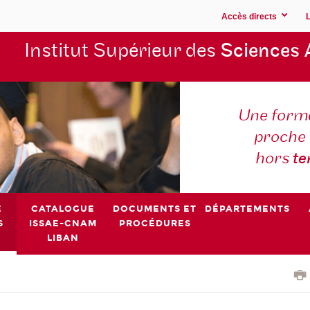
Accès directs
Institut Supérieur des
Sciences 
Une forma
proche 
hors
t
E
CATALOGUE
DOCUMENTS ET
DÉPARTEMENTS
S
ISSAE-CNAM
PROCÉDURES
LIBAN