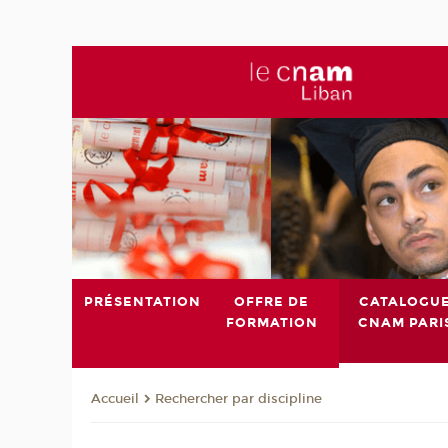
PRÉSENTATION
OFFRE DE
CATALOGU
FORMATION
CNAM PARI
Rechercher par discipline
Accueil