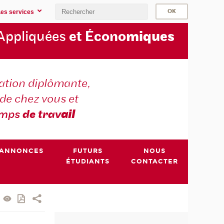
Les services
Appliquées
et Écono
miques
tion diplômante,
de chez vous et
emps
de trav
ail
ANNONCES
FUTURS
NOUS
ÉTUDIANTS
CONTACTER