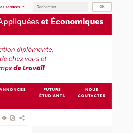
Les services
Appliquées
et Écono
miques
tion diplômante,
de chez vous et
emps
de trav
ail
ANNONCES
FUTURS
NOUS
ÉTUDIANTS
CONTACTER