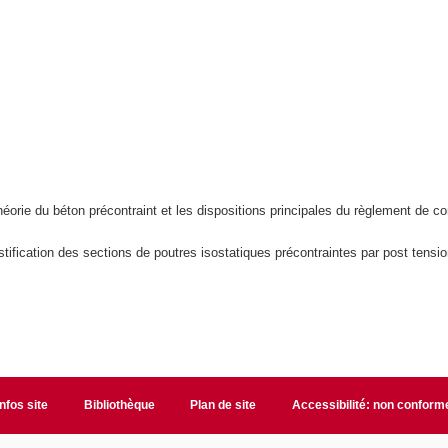
théorie du béton précontraint et les dispositions principales du règlement de c
stification des sections de poutres isostatiques précontraintes par post tensi
Infos site
Bibliothèque
Plan de site
Accessibilité: non conform