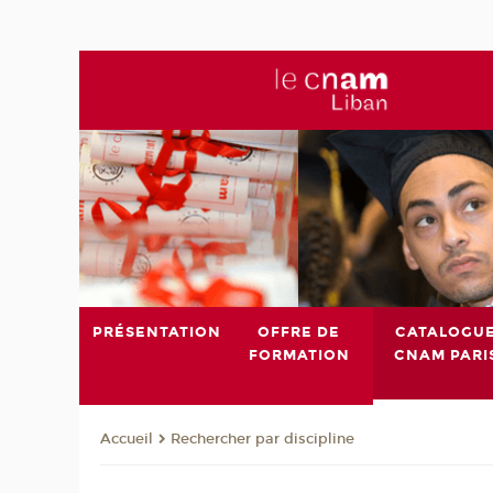
PRÉSENTATION
OFFRE DE
CATALOGU
FORMATION
CNAM PARI
Rechercher par discipline
Accueil