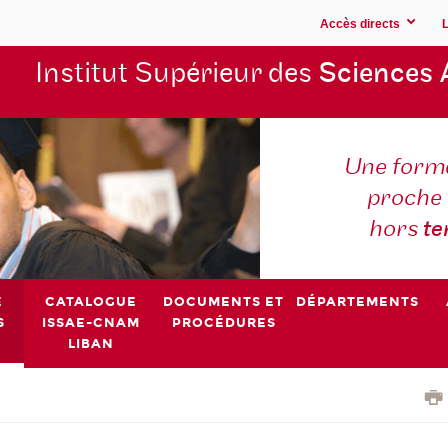
Accès directs
Institut Supérieur des
Sciences 
Une forma
proche 
hors
t
E
CATALOGUE
DOCUMENTS ET
DÉPARTEMENTS
S
ISSAE-CNAM
PROCÉDURES
LIBAN