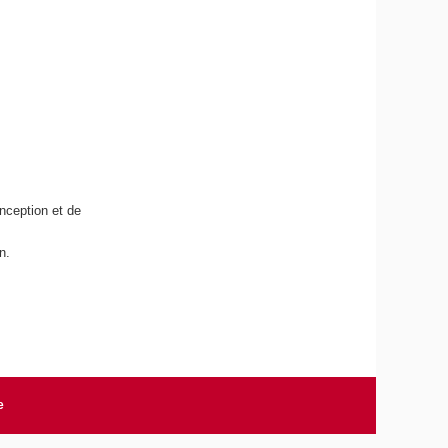
onception et de
on.
e