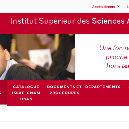
Accès directs
Institut Supérieur des
Sciences 
Une forma
proche 
hors
t
E
CATALOGUE
DOCUMENTS ET
DÉPARTEMENTS
S
ISSAE-CNAM
PROCÉDURES
LIBAN