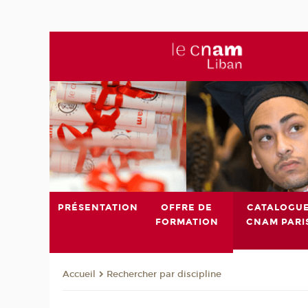
PRÉSENTATION
OFFRE DE
CATALOGU
FORMATION
CNAM PARI
Rechercher par discipline
Accueil