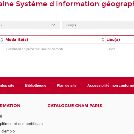
aine Système d'information géograp
Modalité(s)
Lieu(x)
Formation en présentiel soir ou samedi
Liban
Infos site
Bibliothèque
Plan de site
Accessibilité: non conform
ORMATION
CATALOGUE CNAM PARIS
al
plômes et des certificats
 d'emploi