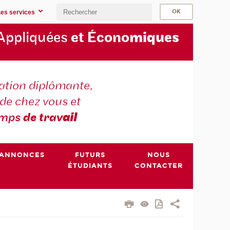
Les services
Appliquées
et Écono
miques
tion diplômante,
de chez vous et
emps
de trav
ail
ANNONCES
FUTURS
NOUS
ÉTUDIANTS
CONTACTER