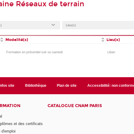
ine Réseaux de terrain
Modalité(s)
Lieu(x)
Formation en présentiel soir ou samedi
Liban
Infos site
Bibliothèque
Plan de site
Accessibilité: non conform
ORMATION
CATALOGUE CNAM PARIS
al
plômes et des certificats
 d'emploi