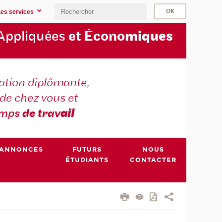
Les services
Appliquées
et Écono
miques
tion diplômante,
de chez vous et
emps
de trav
ail
ANNONCES
FUTURS
NOUS
ÉTUDIANTS
CONTACTER