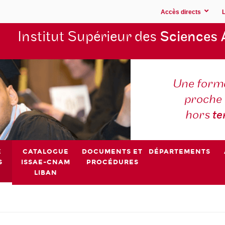
Accès directs
Institut Supérieur des
Sciences 
Une forma
proche 
hors
t
E
CATALOGUE
DOCUMENTS ET
DÉPARTEMENTS
S
ISSAE-CNAM
PROCÉDURES
LIBAN