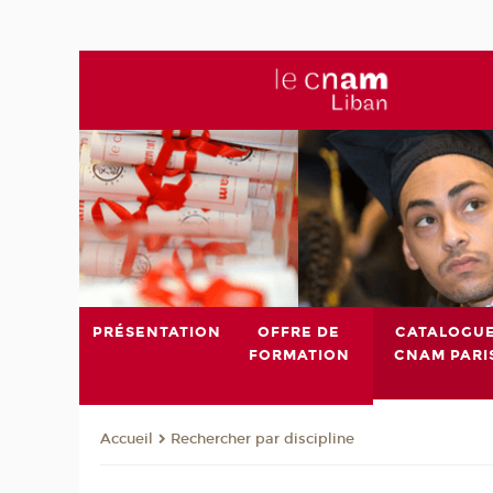
PRÉSENTATION
OFFRE DE
CATALOGU
FORMATION
CNAM PARI
Rechercher par discipline
Accueil