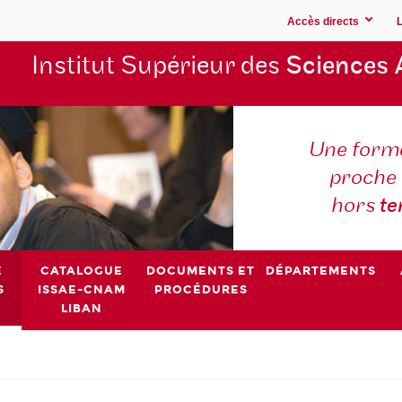
Accès directs
Institut Supérieur des
Sciences 
Une forma
proche 
hors
t
E
CATALOGUE
DOCUMENTS ET
DÉPARTEMENTS
S
ISSAE-CNAM
PROCÉDURES
LIBAN