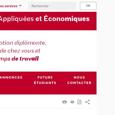
Les services
Appliquées
et Écono
miques
tion diplômante,
de chez vous et
emps
de trav
ail
ANNONCES
FUTURS
NOUS
ÉTUDIANTS
CONTACTER