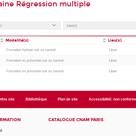
ine Régression multiple
Modalité(s)
Lieu(x)
Formation hybride soir ou samedi
Liban
Formation en présentiel soir ou samedi
Liban
Formation en présentiel soir ou samedi
Liban
Infos site
Bibliothèque
Plan de site
Accessibilité: non conform
ORMATION
CATALOGUE CNAM PARIS
al