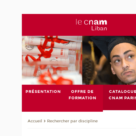
PRÉSENTATION
OFFRE DE
CATALOGU
FORMATION
CNAM PARI
Rechercher par discipline
Accueil