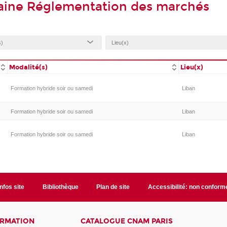
aine Réglementation des marchés
Modalité(s)
Lieu(x)
Formation hybride soir ou samedi
Liban
Formation hybride soir ou samedi
Liban
Formation hybride soir ou samedi
Liban
Infos site
Bibliothèque
Plan de site
Accessibilité: non conform
ORMATION
CATALOGUE CNAM PARIS