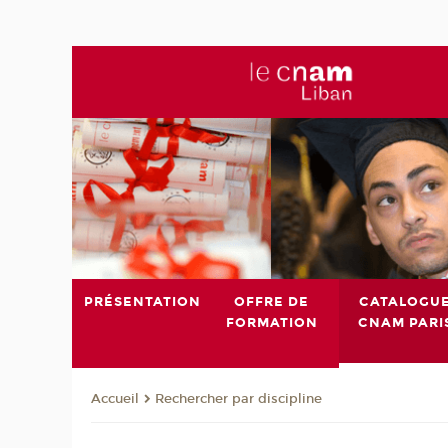
PRÉSENTATION
OFFRE DE
CATALOGU
FORMATION
CNAM PARI
Rechercher par discipline
Accueil