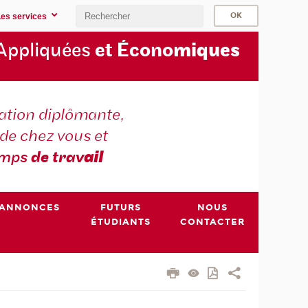
Les services
Appliquées
et Écono
miques
tion diplômante,
de chez vous et
emps
de trav
ail
ANNONCES
FUTURS
NOUS
ÉTUDIANTS
CONTACTER