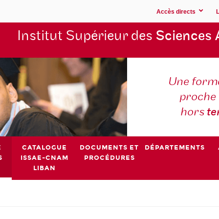
Accès directs
Institut Supérieur des
Sciences 
Une forma
proche 
hors
t
E
CATALOGUE
DOCUMENTS ET
DÉPARTEMENTS
S
ISSAE-CNAM
PROCÉDURES
LIBAN