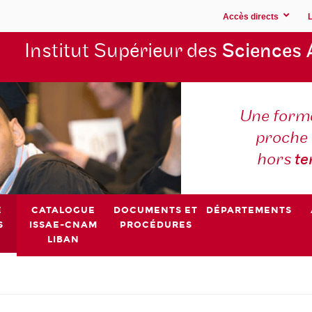
Accès directs
Institut Supérieur des
Sciences 
Une forma
proche 
hors
t
E
CATALOGUE
DOCUMENTS ET
DÉPARTEMENTS
S
ISSAE-CNAM
PROCÉDURES
LIBAN