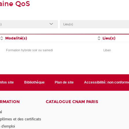
aine QoS
Modalité(s)
Lieu(x)
Formation hybride soir ou samedi
Liban
Infos site
Bibliothèque
Plan de site
Accessibilité: non conform
ORMATION
CATALOGUE CNAM PARIS
al
plômes et des certificats
 d'emploi