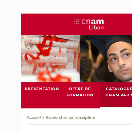
PRÉSENTATION
OFFRE DE
CATALOGU
FORMATION
CNAM PARI
Rechercher par discipline
Accueil