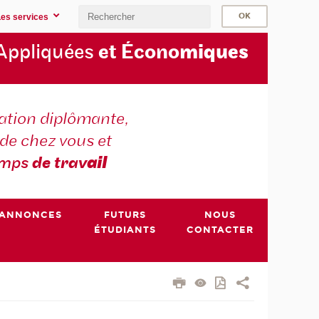
Les services
Appliquées
et Écono
miques
tion diplômante,
de chez vous et
emps
de trav
ail
ANNONCES
FUTURS
NOUS
ÉTUDIANTS
CONTACTER