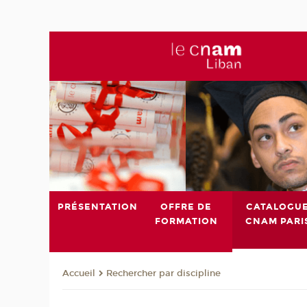
PRÉSENTATION
OFFRE DE
CATALOGU
FORMATION
CNAM PARI
Rechercher par discipline
Accueil