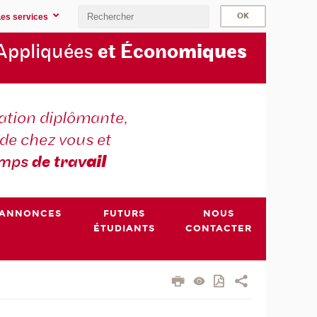
Les services
Appliquées
et Écono
miques
tion diplômante,
de chez vous et
emps
de trav
ail
ANNONCES
FUTURS
NOUS
ÉTUDIANTS
CONTACTER