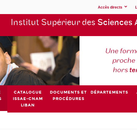
Accès directs
Institut Supérieur des
Sciences 
Une forma
proche 
hors
t
E
CATALOGUE
DOCUMENTS ET
DÉPARTEMENTS
S
ISSAE-CNAM
PROCÉDURES
LIBAN