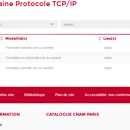
ine Protocole TCP/IP
Modalité(s)
Lieu(x)
Formation hybride soir ou samedi
Liban
Formation en présentiel soir ou samedi
Liban
Formation hybride soir ou samedi
Liban
Infos site
Bibliothèque
Plan de site
Accessibilité: non conform
ORMATION
CATALOGUE CNAM PARIS
al