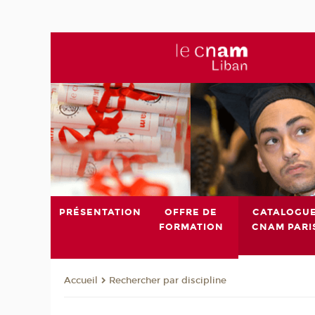
PRÉSENTATION
OFFRE DE
CATALOGU
FORMATION
CNAM PARI
Rechercher par discipline
Accueil