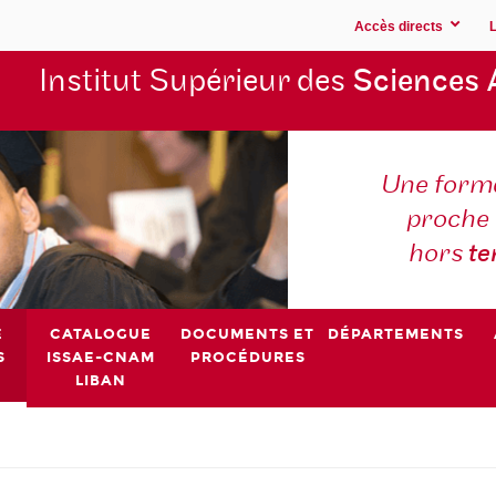
Accès directs
Institut Supérieur des
Sciences 
Une forma
proche 
hors
t
E
CATALOGUE
DOCUMENTS ET
DÉPARTEMENTS
S
ISSAE-CNAM
PROCÉDURES
LIBAN