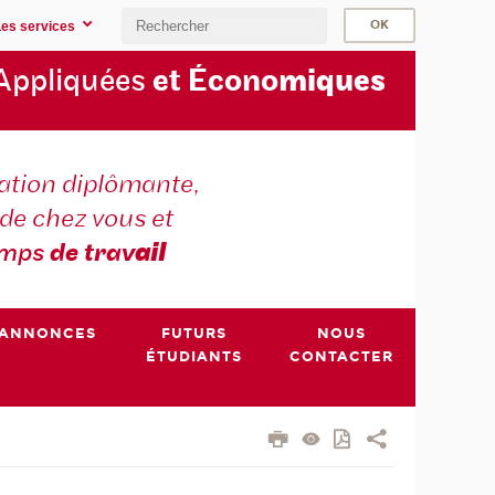
Les services
Appliquées
et Écono
miques
tion diplômante,
de chez vous et
emps
de trav
ail
ANNONCES
FUTURS
NOUS
ÉTUDIANTS
CONTACTER