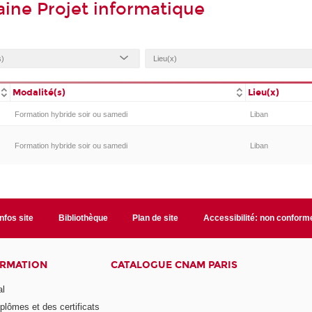
ine Projet informatique
Modalité(s)
Lieu(x)
Formation hybride soir ou samedi
Liban
Formation hybride soir ou samedi
Liban
Infos site
Bibliothèque
Plan de site
Accessibilité: non conform
ORMATION
CATALOGUE CNAM PARIS
al
plômes et des certificats