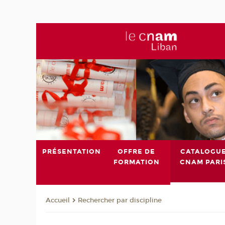
PRÉSENTATION
OFFRE DE
CATALOGU
FORMATION
CNAM PARI
Rechercher par discipline
Accueil