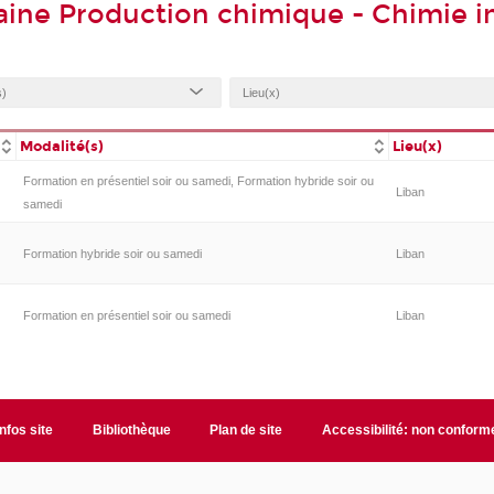
ine Production chimique - Chimie in
Modalité(s)
Lieu(x)
Formation en présentiel soir ou samedi, Formation hybride soir ou
Liban
samedi
Formation hybride soir ou samedi
Liban
Formation en présentiel soir ou samedi
Liban
Infos site
Bibliothèque
Plan de site
Accessibilité: non conform