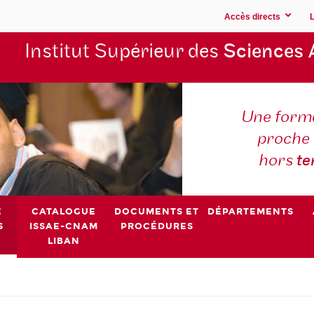
Accès directs
Institut Supérieur des
Sciences 
Une forma
proche 
hors
t
E
CATALOGUE
DOCUMENTS ET
DÉPARTEMENTS
S
ISSAE-CNAM
PROCÉDURES
LIBAN