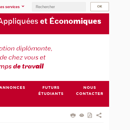
Les services
Appliquées
et Écono
miques
tion diplômante,
de chez vous et
emps
de trav
ail
ANNONCES
FUTURS
NOUS
ÉTUDIANTS
CONTACTER