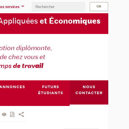
Les services
Appliquées
et Écono
miques
tion diplômante,
de chez vous et
emps
de trav
ail
ANNONCES
FUTURS
NOUS
ÉTUDIANTS
CONTACTER