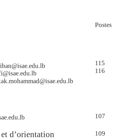
Postes
115
liban@isae.edu.lb
116
i@isae.edu.lb
kak.mohammad@isae.edu.lb
107
ae.edu.lb
t d’orientation
109