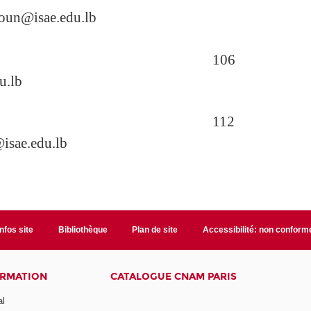
soun@isae.edu.lb
106
u.lb
112
isae.edu.lb
Infos site
Bibliothèque
Plan de site
Accessibilité: non conform
ORMATION
CATALOGUE CNAM PARIS
al