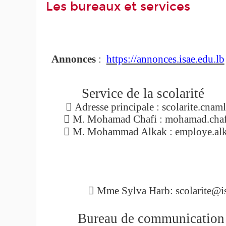
Les bureaux et services
Annonces
:
https://annonces.isae.edu.lb
Service de la scolarité

Adresse principale : scolarite.cnam

M. Mohamad Chafi : mohamad.chaf

M. Mohammad Alkak :
employe.al

Mme Sylva Harb: scolarite@is
Bureau de communication e