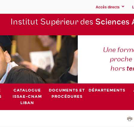
Accès directs
Institut Supérieur des
Sciences 
Une forma
proche 
hors
t
E
CATALOGUE
DOCUMENTS ET
DÉPARTEMENTS
S
ISSAE-CNAM
PROCÉDURES
LIBAN