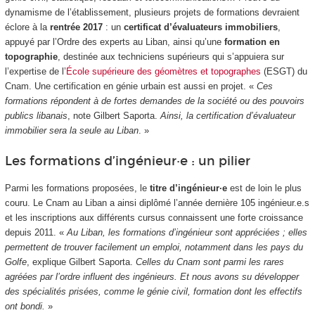
dynamisme de l’établissement, plusieurs projets de formations devraient
éclore à la
rentrée 2017
: un
certificat d’évaluateurs immobiliers
,
appuyé par l’Ordre des experts au Liban, ainsi qu’une
formation en
topographie
, destinée aux techniciens supérieurs qui s’appuiera sur
l’expertise de l’
École supérieure des géomètres et topographes
(ESGT) du
Cnam. Une certification en génie urbain est aussi en projet. «
Ces
formations répondent à de fortes demandes de la société ou des pouvoirs
publics libanais
, note Gilbert Saporta.
Ainsi, la certification d’évaluateur
immobilier sera la seule au Liban
. »
Les formations d’ingénieur·e : un pilier
Parmi les formations proposées, le
titre d’ingénieur·e
est de loin le plus
couru. Le Cnam au Liban a ainsi diplômé l’année dernière 105 ingénieur.e.s
et les inscriptions aux différents cursus connaissent une forte croissance
depuis 2011. «
Au Liban, les formations d’ingénieur sont appréciées ; elles
permettent de trouver facilement un emploi, notamment dans les pays du
Golfe
, explique Gilbert Saporta.
Celles du Cnam sont parmi les rares
agréées par l’ordre influent des ingénieurs. Et nous avons su développer
des spécialités prisées, comme le génie civil, formation dont les effectifs
ont bondi.
»