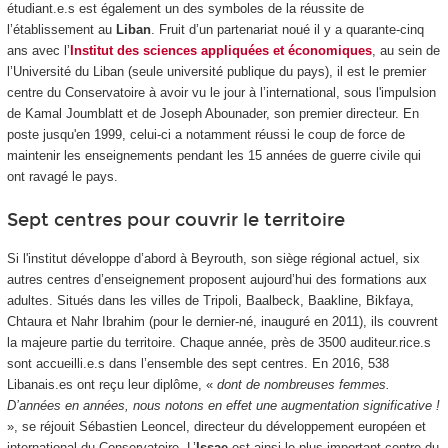
étudiant.e.s est également un des symboles de la réussite de
l’établissement au
Liban
. Fruit d’un partenariat noué il y a quarante-cinq
ans avec l’
Institut des sciences appliquées et économiques
, au sein de
l’Université du Liban (seule université publique du pays), il est le premier
centre du Conservatoire à avoir vu le jour à l’international, sous l'impulsion
de Kamal Joumblatt et de Joseph Abounader, son premier directeur. En
poste jusqu'en 1999, celui-ci a notamment réussi le coup de force de
maintenir les enseignements pendant les 15 années de guerre civile qui
ont ravagé le pays.
Sept centres pour couvrir le territoire
Si l'institut développe d’abord à Beyrouth, son siège régional actuel, six
autres centres d’enseignement proposent aujourd’hui des formations aux
adultes. Situés dans les villes de Tripoli, Baalbeck, Baakline, Bikfaya,
Chtaura et Nahr Ibrahim (pour le dernier-né, inauguré en 2011), ils couvrent
la majeure partie du territoire. Chaque année, près de 3500 auditeur.rice.s
sont accueilli.e.s dans l’ensemble des sept centres. En 2016, 538
Libanais.es ont reçu leur diplôme, «
dont de nombreuses femmes.
D’années en années, nous notons en effet une augmentation significative !
», se réjouit Sébastien Leoncel, directeur du développement européen et
international du Conservatoire. L’
Issae
est ainsi le plus important centre du