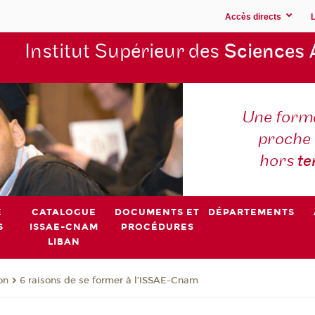
Accès directs
Institut Supérieur des
Sciences 
Une forma
proche 
hors
t
E
CATALOGUE
DOCUMENTS ET
DÉPARTEMENTS
S
ISSAE-CNAM
PROCÉDURES
LIBAN
on
6 raisons de se former à l’ISSAE-Cnam