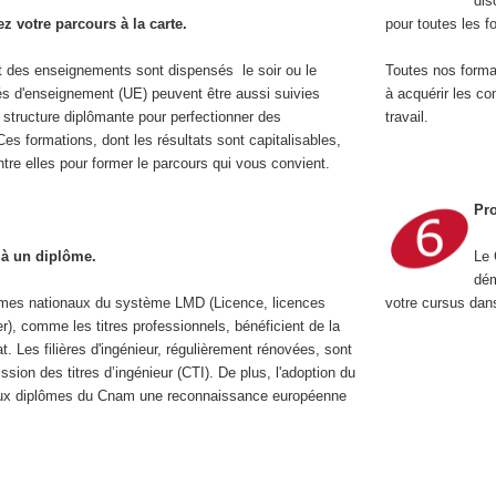
dis
 votre parcours à la carte.
pour toutes les fo
t des enseignements sont dispensés le soir ou le
Toutes nos format
és d'enseignement (UE) peuvent être aussi suivies
à acquérir les c
tructure diplômante pour perfectionner des
travail.
es formations, dont les résultats sont capitalisables,
tre elles pour former le parcours qui vous convient.
Pr
à un diplôme.
Le 
dém
ômes nationaux du système LMD (Licence, licences
votre cursus dans
r), comme les titres professionnels, bénéficient de la
t. Les filières d'ingénieur, régulièrement rénovées, sont
ssion des titres d’ingénieur (CTI). De plus, l'adoption du
ux diplômes du Cnam une reconnaissance européenne