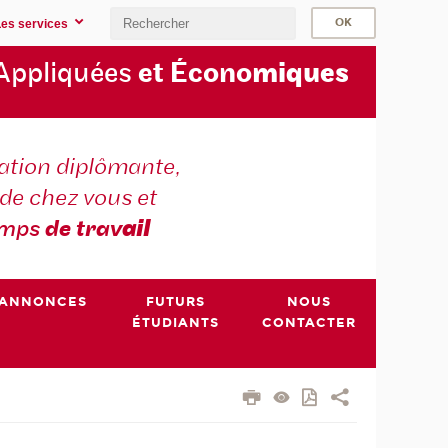
Les services
Appliquées
et Écono
miques
tion diplômante,
de chez vous et
emps
de trav
ail
ANNONCES
FUTURS
NOUS
ÉTUDIANTS
CONTACTER