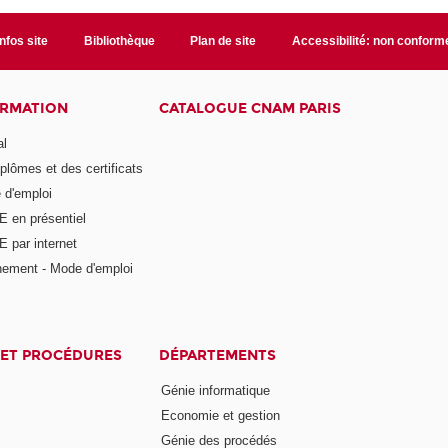
Infos site
Bibliothèque
Plan de site
Accessibilité: non conform
ORMATION
CATALOGUE CNAM PARIS
al
plômes et des certificats
 d'emploi
E en présentiel
 par internet
nement - Mode d'emploi
ET PROCÉDURES
DÉPARTEMENTS
Génie informatique
Economie et gestion
Génie des procédés