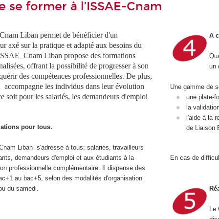
de se former à l’ISSAE-Cnam
Cnam Liban permet de bénéficier d'un
A c
r axé sur la pratique et adapté aux besoins du
L'ISSAE_Cnam Liban propose des formations
Qua
lisées, offrant la possibilité de progresser à son
un 
quérir des compétences professionnelles. De plus,
accompagne les individus dans leur évolution
Une gamme de ser
ce soit pour les salariés, les demandeurs d'emploi
une plate-f
la validati
l'aide à la
ations pour tous.
de Liaison 
nam Liban s'adresse à tous: salariés, travailleurs
nts, demandeurs d'emploi et aux étudiants à la
En cas de difficu
ion professionnelle complémentaire. Il dispense des
ac+1 au bac+5, selon des modalités d'organisation
 ou du samedi.
Réa
Le 