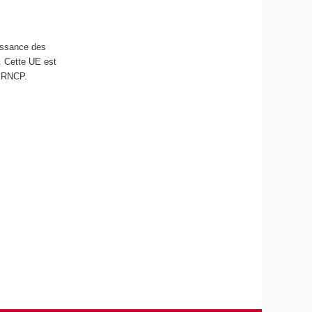
aissance des
. Cette UE est
s RNCP.