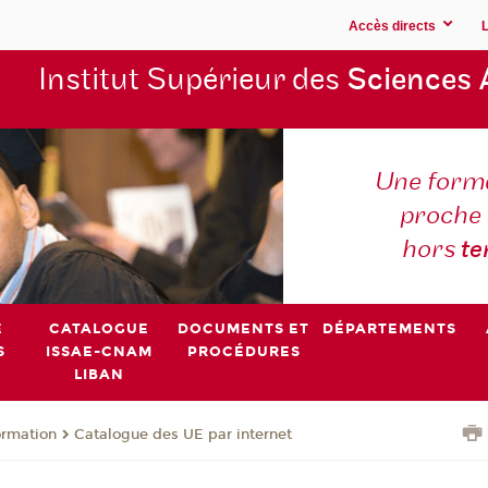
Accès directs
Institut Supérieur des
Sciences 
Une forma
proche 
hors
t
E
CATALOGUE
DOCUMENTS ET
DÉPARTEMENTS
S
ISSAE-CNAM
PROCÉDURES
LIBAN
ormation
Catalogue des UE par internet