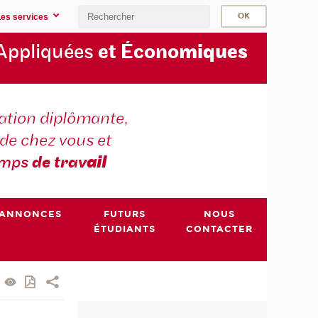
Les services
Appliquées
et Écono
miques
tion diplômante,
de chez vous et
emps
de trav
ail
ANNONCES
FUTURS
NOUS
ÉTUDIANTS
CONTACTER