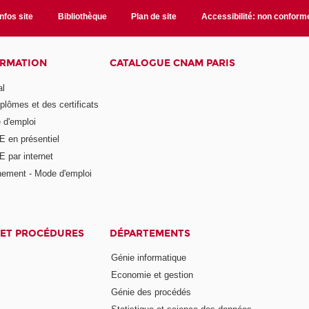
Infos site
Bibliothèque
Plan de site
Accessibilité: non conform
ORMATION
CATALOGUE CNAM PARIS
al
plômes et des certificats
 d'emploi
E en présentiel
 par internet
nement - Mode d'emploi
ET PROCÉDURES
DÉPARTEMENTS
Génie informatique
Economie et gestion
Génie des procédés