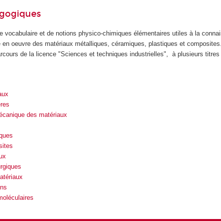
agogiques
 vocabulaire et de notions physico-chimiques élémentaires utiles à la conn
se en oeuvre des matériaux métalliques, céramiques, plastiques et composites
cours de la licence "Sciences et techniques industrielles", à plusieurs titre
aux
res
canique des matériaux
iques
sites
ux
urgiques
atériaux
ins
oléculaires