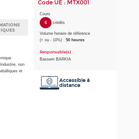
Code UE : MTX001
Cours
6
crédits
MATIONS
TIQUES
Volume horaire de référence
(+ ou - 10%) :
50 heures
Responsable(s)
himique
Bassem BARKIA
industrie, non
étalliques et
Accessible à
distance