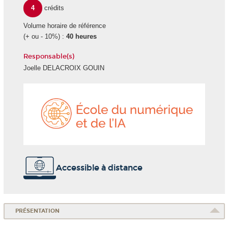
4
crédits
Volume horaire de référence
(+ ou - 10%) :
40 heures
Responsable(s)
Joelle DELACROIX GOUIN
École
du
numéri
et
de
l'IA
Accessible à distance
PRÉSENTATION