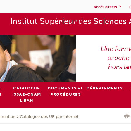
Accès directs
Institut Supérieur des
Sciences 
Une forma
proche 
hors
t
E
CATALOGUE
DOCUMENTS ET
DÉPARTEMENTS
S
ISSAE-CNAM
PROCÉDURES
LIBAN
ormation
Catalogue des UE par internet