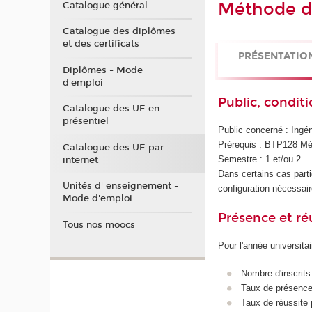
Méthode de
Catalogue général
Catalogue des diplômes
et des certificats
PRÉSENTATIO
Diplômes - Mode
d'emploi
Public, conditi
Catalogue des UE en
présentiel
Public concerné : Ingé
Prérequis : BTP128 Mé
Catalogue des UE par
Semestre : 1 et/ou 2
internet
Dans certains cas parti
Unités d' enseignement -
configuration nécessaire
Mode d'emploi
Présence et r
Tous nos moocs
Pour l'année universita
Nombre d'inscrits
Taux de présence 
Taux de réussite 