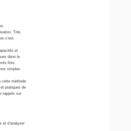
is
isation. Très
ion s’est
apacités et
iques dans le
nts finis.
èmes simples
 à cette méthode
et pratiques de
e rappels sur
s et d’analyser