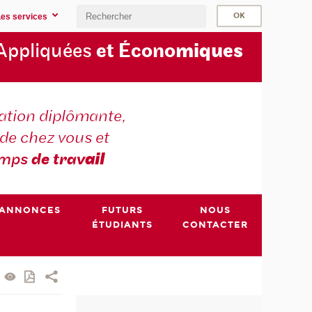
Les services
Appliquées
et Écono
miques
tion diplômante,
de chez vous et
emps
de trav
ail
ANNONCES
FUTURS
NOUS
ÉTUDIANTS
CONTACTER