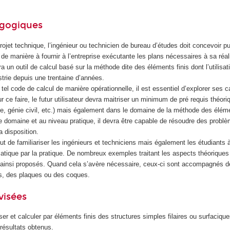
agogiques
ojet technique, l’ingénieur ou technicien de bureau d’études doit concevoir pu
de manière à fournir à l’entreprise exécutante les plans nécessaires à sa réal
era un outil de calcul basé sur la méthode dite des éléments finis dont l’utilisat
strie depuis une trentaine d’années.
 tel code de calcul de manière opérationnelle, il est essentiel d’explorer ses c
r ce faire, le futur utilisateur devra maitriser un minimum de pré requis théor
e, génie civil, etc.) mais également dans le domaine de la méthode des éléme
domaine et au niveau pratique, il devra être capable de résoudre des probl
a disposition.
t de familiariser les ingénieurs et techniciens mais également les étudiants
atique par la pratique. De nombreux exemples traitant les aspects théoriques 
 ainsi proposés. Quand cela s’avère nécessaire, ceux-ci sont accompagnés d
es, des plaques ou des coques.
visées
er et calculer par éléments finis des structures simples filaires ou surfacique
 résultats obtenus.