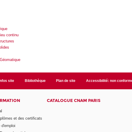
ique
ieu continu
ructures
lides
 Géomatique
Infos site
Bibliothèque
Plan de site
Accessibilité: non conform
ORMATION
CATALOGUE CNAM PARIS
al
plômes et des certificats
 d'emploi