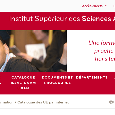
Accès directs
Institut Supérieur des
Sciences 
Une forma
proche 
hors
t
E
CATALOGUE
DOCUMENTS ET
DÉPARTEMENTS
S
ISSAE-CNAM
PROCÉDURES
LIBAN
ormation
Catalogue des UE par internet