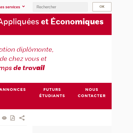
Les services
Appliquées
et Écono
miques
tion diplômante,
de chez vous et
emps
de trav
ail
ANNONCES
FUTURS
NOUS
ÉTUDIANTS
CONTACTER