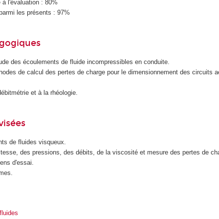
à l'évaluation : 80%
parmi les présents : 97%
agogiques
étude des écoulements de fluide incompressibles en conduite.
thodes de calcul des pertes de charge pour le dimensionnement des circuits a
débitmétrie et à la rhéologie.
visées
ts de fluides visqueux.
esse, des pressions, des débits, de la viscosité et mesure des pertes de ch
ens d'essai.
mmes.
fluides