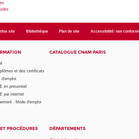
des
uides
Infos site
Bibliothèque
Plan de site
Accessibilité: non conform
ORMATION
CATALOGUE CNAM PARIS
al
plômes et des certificats
 d'emploi
E en présentiel
 par internet
nement - Mode d'emploi
ET PROCÉDURES
DÉPARTEMENTS