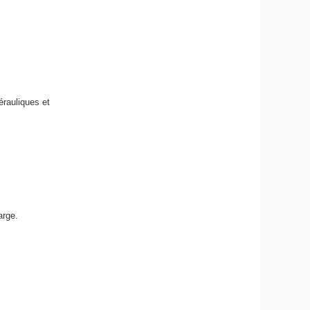
érauliques et
arge.