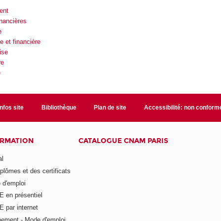
ent
nancières
e
 et financière
ise
re
é
Infos site
Bibliothèque
Plan de site
Accessibilité: non conform
ORMATION
CATALOGUE CNAM PARIS
al
plômes et des certificats
 d'emploi
E en présentiel
 par internet
nement - Mode d'emploi