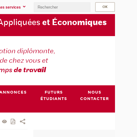
Les services
Appliquées
et Écono
miques
tion diplômante,
de chez vous et
emps
de trav
ail
ANNONCES
FUTURS
NOUS
ÉTUDIANTS
CONTACTER