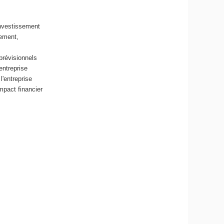
investissement
sement,
prévisionnels
entreprise
l'entreprise
mpact financier