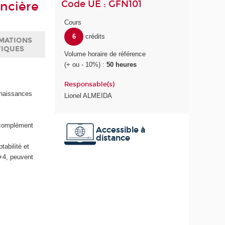
Code UE : GFN101
ancière
Cours
6
crédits
MATIONS
TIQUES
Volume horaire de référence
(+ ou - 10%) :
50 heures
Responsable(s)
onnaissances
Lionel ALMEIDA
n complément
Accessible à
distance
abilité et
c+4, peuvent