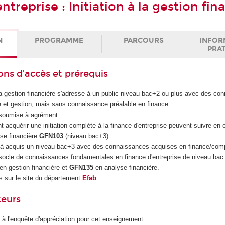
ntreprise : Initiation à la gestion fin
N
PROGRAMME
PARCOURS
INFOR
PRA
ons d’accès et prérequis
 la gestion financière s'adresse à un public niveau bac+2 ou plus avec des c
 et gestion, mais sans connaissance préalable en finance.
 soumise à agrément.
t acquérir une initiation complète à la finance d'entreprise peuvent suivre e
lyse financière
GFN103
(niveau bac+3).
jà acquis un niveau bac+3 avec des connaissances acquises en finance/compt
 socle de connaissances fondamentales en finance d'entreprise de niveau ba
en gestion financière et
GFN135
en analyse financière.
 sur le site du département
Efab
.
teurs
 à l'enquête d'appréciation pour cet enseignement :