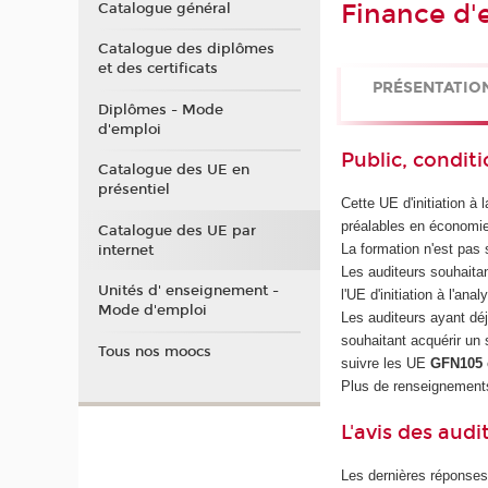
Finance d'e
Catalogue général
Catalogue des diplômes
et des certificats
PRÉSENTATIO
Diplômes - Mode
d'emploi
Public, conditi
Catalogue des UE en
présentiel
Cette UE d'initiation à
préalables en économie
Catalogue des UE par
La formation n'est pas
internet
Les auditeurs souhaitan
Unités d' enseignement -
l'UE d'initiation à l'ana
Mode d'emploi
Les auditeurs ayant dé
souhaitant acquérir un
Tous nos moocs
suivre les UE
GFN105
Plus de renseignements
L'avis des audi
Les dernières réponses