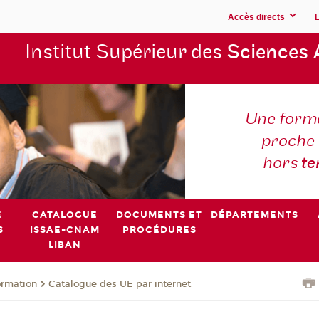
Accès directs
Institut Supérieur des
Sciences 
Une forma
proche 
hors
t
E
CATALOGUE
DOCUMENTS ET
DÉPARTEMENTS
S
ISSAE-CNAM
PROCÉDURES
LIBAN
ormation
Catalogue des UE par internet