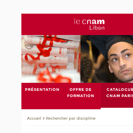
PRÉSENTATION
OFFRE DE
CATALOGU
FORMATION
CNAM PARI
Rechercher par discipline
Accueil