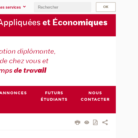
Les services
Appliquées
et Écono
miques
tion diplômante,
de chez vous et
emps
de trav
ail
ANNONCES
FUTURS
NOUS
ÉTUDIANTS
CONTACTER