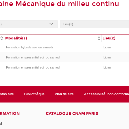
aine Mécanique du milieu continu
Modalité(s)
Lieu(x)
Formation hybride soir ou samedi
Liban
Formation en présentiel soir ou samedi
Liban
Formation en présentiel soir ou samedi
Liban
Infos site
Bibliothèque
Plan de site
Accessibilité: non conform
ORMATION
CATALOGUE CNAM PARIS
al