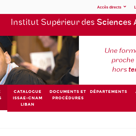
Accès directs
Institut Supérieur des
Sciences 
Une forma
proche 
hors
t
E
CATALOGUE
DOCUMENTS ET
DÉPARTEMENTS
S
ISSAE-CNAM
PROCÉDURES
LIBAN