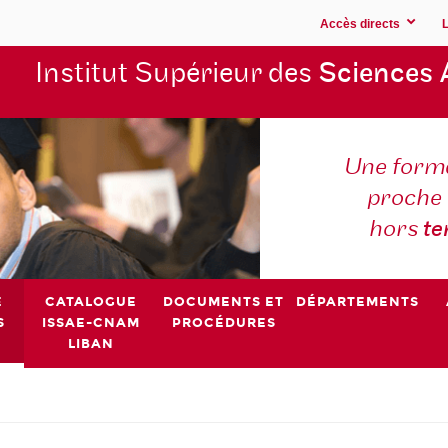
Accès directs
Institut Supérieur des
Sciences 
Une forma
proche 
hors
t
E
CATALOGUE
DOCUMENTS ET
DÉPARTEMENTS
S
ISSAE-CNAM
PROCÉDURES
LIBAN