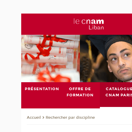
PRÉSENTATION
OFFRE DE
CATALOGU
FORMATION
CNAM PARI
Rechercher par discipline
Accueil