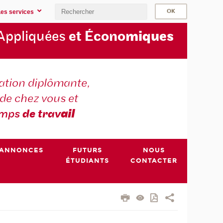
Les services
Appliquées
et Écono
miques
tion diplômante,
de chez vous et
emps
de trav
ail
ANNONCES
FUTURS
NOUS
ÉTUDIANTS
CONTACTER