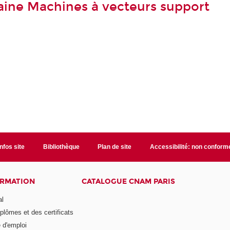
ine Machines à vecteurs support
Infos site
Bibliothèque
Plan de site
Accessibilité: non conform
ORMATION
CATALOGUE CNAM PARIS
al
plômes et des certificats
 d'emploi