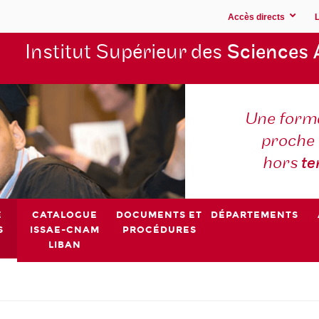
Accès directs
Institut Supérieur des
Sciences 
Une forma
proche 
hors
t
E
CATALOGUE
DOCUMENTS ET
DÉPARTEMENTS
S
ISSAE-CNAM
PROCÉDURES
LIBAN