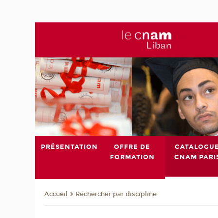
PRÉSENTATION
OFFRE DE
CATALOGU
FORMATION
CNAM PARI
Rechercher par discipline
Accueil