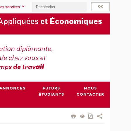
Les services
Appliquées
et Écono
miques
tion diplômante,
de chez vous et
emps
de trav
ail
ANNONCES
FUTURS
NOUS
ÉTUDIANTS
CONTACTER