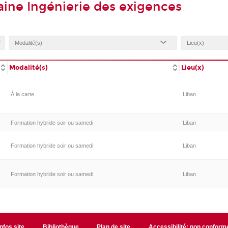
ine Ingénierie des exigences
Modalité(s)
Lieu(x)
À la carte
Liban
Formation hybride soir ou samedi
Liban
Formation hybride soir ou samedi
Liban
Formation hybride soir ou samedi
Liban
Infos site
Bibliothèque
Plan de site
Accessibilité: non conform