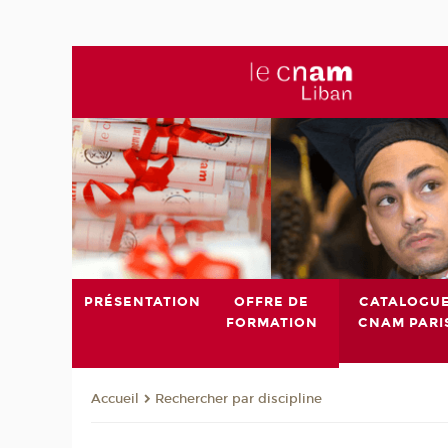
PRÉSENTATION
OFFRE DE
CATALOGU
FORMATION
CNAM PARI
Rechercher par discipline
Accueil