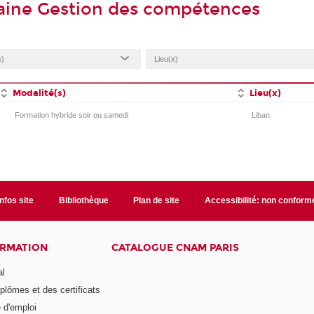
aine Gestion des compétences
Modalité(s)
Lieu(x)
Formation hybride soir ou samedi
Liban
Infos site
Bibliothèque
Plan de site
Accessibilité: non conform
ORMATION
CATALOGUE CNAM PARIS
al
plômes et des certificats
 d'emploi