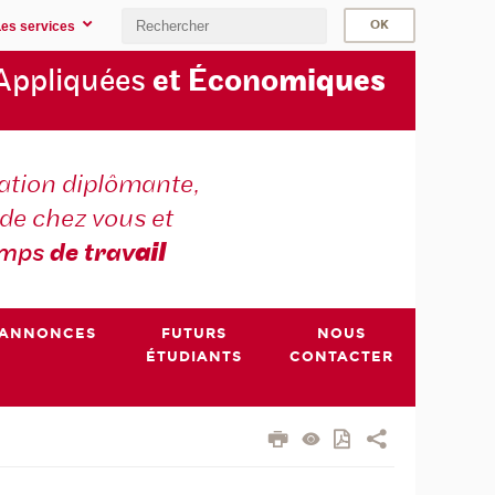
Les services
Appliquées
et Écono
miques
tion diplômante,
de chez vous et
emps
de trav
ail
ANNONCES
FUTURS
NOUS
ÉTUDIANTS
CONTACTER