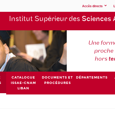
Accès directs
Institut Supérieur des
Sciences 
Une forma
proche 
hors
t
E
CATALOGUE
DOCUMENTS ET
DÉPARTEMENTS
S
ISSAE-CNAM
PROCÉDURES
LIBAN