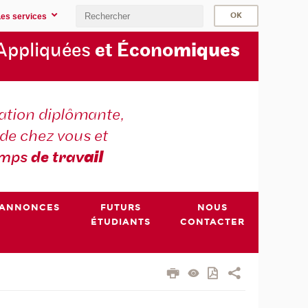
Les services
Appliquées
et Écono
miques
tion diplômante,
de chez vous et
emps
de trav
ail
ANNONCES
FUTURS
NOUS
ÉTUDIANTS
CONTACTER