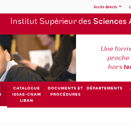
Accès directs
Institut Supérieur des
Sciences 
Une forma
proche 
hors
t
E
CATALOGUE
DOCUMENTS ET
DÉPARTEMENTS
S
ISSAE-CNAM
PROCÉDURES
LIBAN