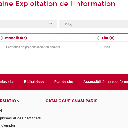
ne Exploitation de l'information
Modalité(s)
Lieu(x)
Formation en présentiel soir ou samedi
Liban
Infos site
Bibliothèque
Plan de site
Accessibilité: non conform
ORMATION
CATALOGUE CNAM PARIS
al
plômes et des certificats
 d'emploi