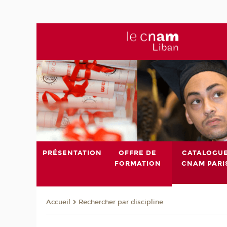
PRÉSENTATION
OFFRE DE
CATALOGU
FORMATION
CNAM PARI
Rechercher par discipline
Accueil