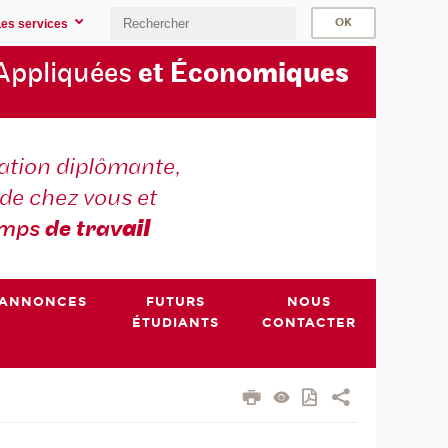
Les services
Appliquées
et Écono
miques
tion diplômante,
de chez vous et
emps
de trav
ail
ANNONCES
FUTURS
NOUS
ÉTUDIANTS
CONTACTER