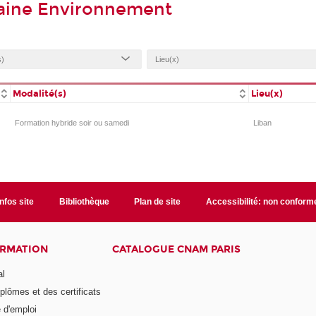
aine Environnement
Modalité(s)
Lieu(x)
Formation hybride soir ou samedi
Liban
Infos site
Bibliothèque
Plan de site
Accessibilité: non conform
ORMATION
CATALOGUE CNAM PARIS
al
plômes et des certificats
 d'emploi