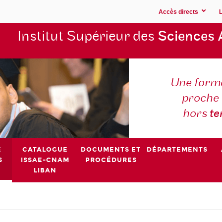
Accès directs
Institut Supérieur des
Sciences 
Une forma
proche 
hors
t
E
CATALOGUE
DOCUMENTS ET
DÉPARTEMENTS
S
ISSAE-CNAM
PROCÉDURES
LIBAN