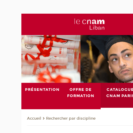
PRÉSENTATION
OFFRE DE
CATALOGU
FORMATION
CNAM PARI
Rechercher par discipline
Accueil