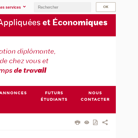
Les services
Appliquées
et Écono
miques
tion diplômante,
de chez vous et
emps
de trav
ail
ANNONCES
FUTURS
NOUS
ÉTUDIANTS
CONTACTER