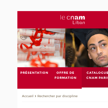
PRÉSENTATION
OFFRE DE
CATALOGU
FORMATION
CNAM PARI
Rechercher par discipline
Accueil