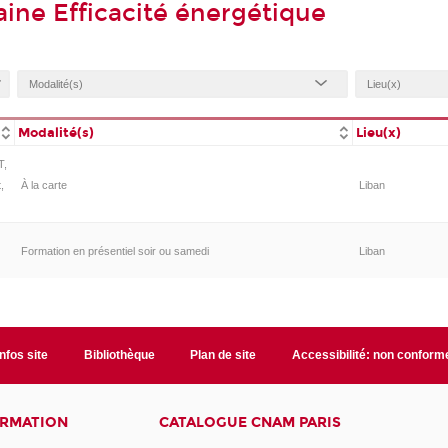
ine Efficacité énergétique
Modalité(s)
Lieu(x)
T,
,
À la carte
Liban
Formation en présentiel soir ou samedi
Liban
Infos site
Bibliothèque
Plan de site
Accessibilité: non conform
ORMATION
CATALOGUE CNAM PARIS