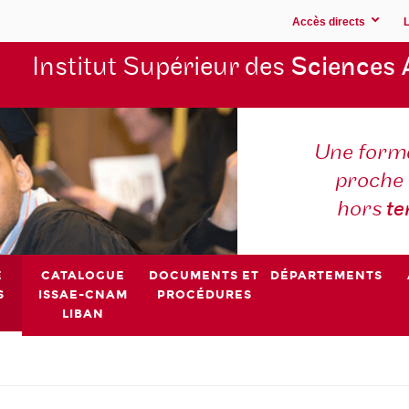
Accès directs
Institut Supérieur des
Sciences 
Une forma
proche 
hors
t
E
CATALOGUE
DOCUMENTS ET
DÉPARTEMENTS
S
ISSAE-CNAM
PROCÉDURES
LIBAN