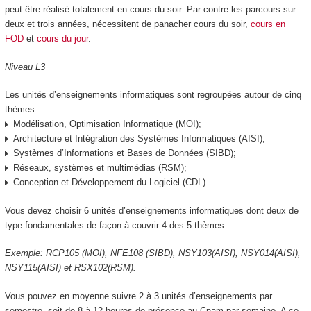
peut être réalisé totalement en cours du soir. Par contre les parcours sur
deux et trois années, nécessitent de panacher cours du soir,
cours en
FOD
et
cours du jour
.
Niveau L3
Les unités d’enseignements informatiques sont regroupées autour de cinq
thèmes:
Modélisation, Optimisation Informatique (MOI);
Architecture et Intégration des Systèmes Informatiques (AISI);
Systèmes d’Informations et Bases de Données (SIBD);
Réseaux, systèmes et multimédias (RSM);
Conception et Développement du Logiciel (CDL).
Vous devez choisir 6 unités d’enseignements informatiques dont deux de
type fondamentales de façon à couvrir 4 des 5 thèmes.
Exemple: RCP105 (MOI), NFE108 (SIBD), NSY103(AISI), NSY014(AISI),
NSY115(AISI) et RSX102(RSM).
Vous pouvez en moyenne suivre 2 à 3 unités d’enseignements par
semestre, soit de 8 à 12 heures de présence au Cnam par semaine. A ce